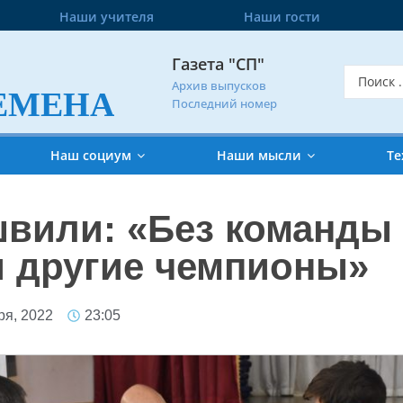
Наши учителя
Наши гости
Газета "СП"
Архив выпусков
ЕМЕНА
Последний номер
Наш социум
Наши мысли
Те
вили: «Без команды 
 и другие чемпионы»
ря, 2022
23:05