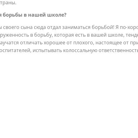
страны.
я борьбы в нашей школе?
ы своего сына сюда отдал заниматься борьбой! Я по-хор
груженность в борьбу, которая есть в вашей школе, те
аучатся отличать хорошее от плохого, настоящее от при
 воспитателей, испытывать колоссальную ответственнос