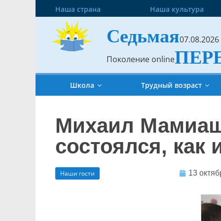
Наша страна
Наша культура
Седьмая
07.08.2026
ПЕР
Поколение online
Школа
Трудный возраст
Михаил Мамиаш
состоялся, как
13 октяб
Наши гости