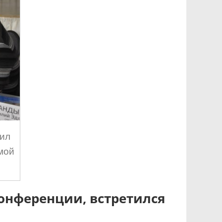
аил
мой
онференции, встретился