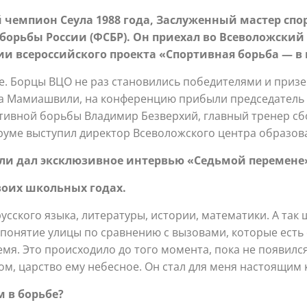
емпион Сеула 1988 года,
Заслуженный мастер спор
 борьбы России
(ФСБР). Он приехал во Всеволожский
 всероссийского проекта «Спортивная борьба — в
. Борцы ВЦО не раз становились победителями и призе
а Мамиашвили, на конференцию прибыли председатель
тивной борьбы Владимир Безверхий, главный тренер с
руме выступил директор Всеволожского центра образов
 дал эксклюзивное интервью «Седьмой перемене
воих школьных годах.
усского языка, литературы, истории, математики. А так
понятие улицы по сравнению с вызовами, которые есть с
я. Это происходило до того момента, пока не появился
ом, царство ему небесное. Он стал для меня настоящим
 в борьбе?