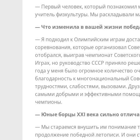
— Первый человек, который познакомил м
учитель физкультуры. Мы раскладывали ма
— Что изменила в вашей жизни победа 
— Я подходил к Олимпийским играм доста
соревнования, которые организовал Сове
отобрался, выиграв чемпионат Советског
Играх, но руководство СССР приняло реш
года у меня было огромное количество о
благодарность к многонациональный Совет
трудностями, слабостями, вызовами. Дру
самыми добрыми и эффективными помощник
чемпионы.
— Юные борцы
XXI
века сильно отлича
— Мы стараемся внушить им понимание тог
продолжение победной летописи. И они с