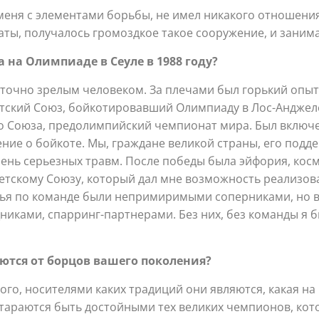
еня с элементами борьбы, не имел никакого отношения
ты, получалось громоздкое такое сооружение, и занима
на Олимпиаде в Сеуле в 1988 году?
точно зрелым человеком. За плечами был горький опыт 
тский Союз, бойкотировавший Олимпиаду в Лос-Анджеле
о Союза, предолимпийский чемпионат мира. Был включе
ение о бойкоте. Мы, граждане великой страны, его под
чень серьезных травм. После победы была эйфория, кос
скому Союзу, который дал мне возможность реализовать
зья по команде были непримиримыми соперниками, но в
ами, спарринг-партнерами. Без них, без команды я бы 
ются от борцов вашего поколения?
о, носителями каких традиций они являются, какая на 
тараются быть достойными тех великих чемпионов, кото