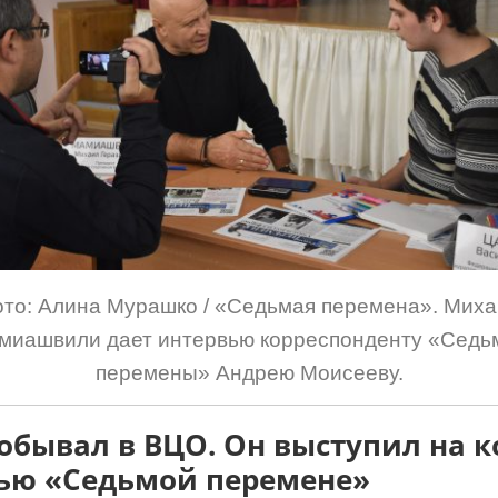
то: Алина Мурашко / «Седьмая перемена». Мих
миашвили дает интервью корреспонденту «Седь
перемены» Андрею Моисееву.
бывал в ВЦО. Он выступил на к
вью «Седьмой перемене»