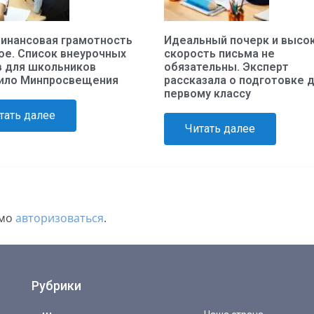
финансовая грамотность
Идеальный почерк и высо
гое. Список внеурочных
скорость письма не
в для школьников
обязательны. Эксперт
ило Минпросвещения
рассказала о подготовке д
первому классу
тать далее
Читать далее
имо
авторизоваться
.
Рубрики