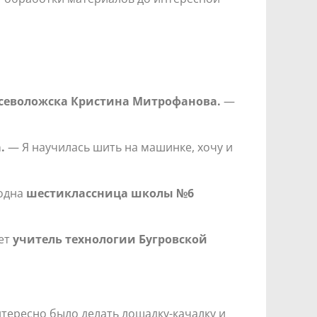
севоложска Кристина Митрофанова.
—
а.
— Я научилась шить на машинке, хочу и
 одна
шестиклассница школы №6
ает
учитель технологии Бугровской
нтересно было делать лошадку-качалку и