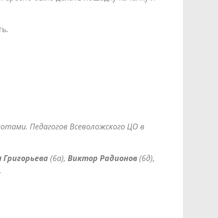
ь.
мотами.
Педагогов Всеволожского ЦО в
 Григорьева
(6а),
Виктор Радионов
(6д),
.