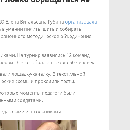
ЦО Елена Витальевна Губина
организовала
ь в умении пилить, шить и собирать
ие районного методическое объединение
иками. На турнир заявились 12 команд
 жюри. Всего собралось около 50 человек.
вали лошадку-качалку. В текстильной
еские схемы и проходили тесты.
екоторые моменты педагоги были
альными солдатами.
педагогами и школьниками.