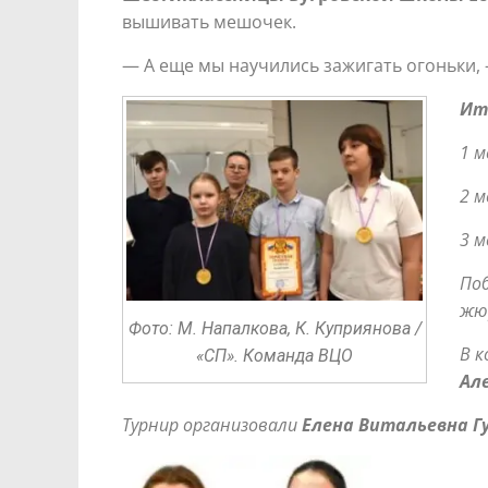
вышивать мешочек.
— А еще мы научились зажигать огоньки,
Ит
1 м
2 м
3 
Поб
жю
Фото: М. Напалкова, К. Куприянова /
В к
«СП». Команда ВЦО
Ал
Турнир организовали
Елена Витальевна Г