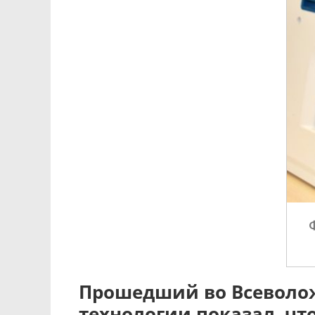
Прошедший во Всеволож
технологии показал, ч