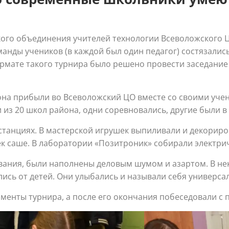
ого объединения учителей технологии Всеволожского 
манды учеников (в каждой был один педагог) состязалис
 формате такого турнира было решено провести заседан
она прибыли во Всеволожский ЦО вместе со своими учен
и из 20 школ района, одни соревновались, другие были в
станциях. В мастерской игрушек выпиливали и декориро
 саше. В лаборатории «Позитроник» собирали электрич
ования, были наполнены деловым шумом и азартом. В н
лись от детей. Они улыбались и называли себя универс
менты турнира, а после его окончания побеседовали с 