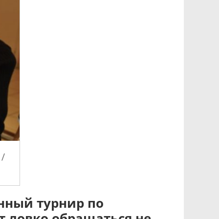
/
нный турнир по
т ловко обращаться не