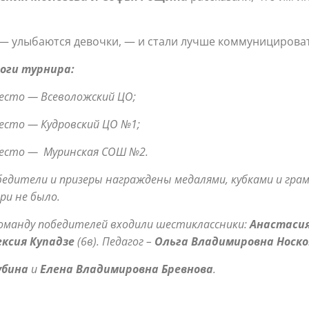
 — улыбаются девочки, — и стали лучше коммуницироват
оги турнира:
есто — Всеволожский ЦО;
есто — Кудровский ЦО №1;
место — Муринская СОШ №2.
едители и призеры награждены медалями, кубками и гра
ри не было.
оманду победителей входили шестиклассники:
Анастасия
ексия Купадзе
(6в). Педагог –
Ольга Владимировна Носко
убина
и
Елена Владимировна Бревнова
.