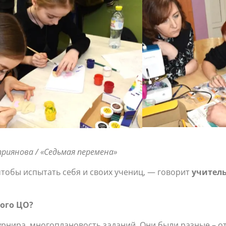
риянова / «Седьмая перемена»
чтобы испытать себя и своих учениц, — говорит
учител
ого ЦО?
рнира, многоплановость заданий. Они были разные – о