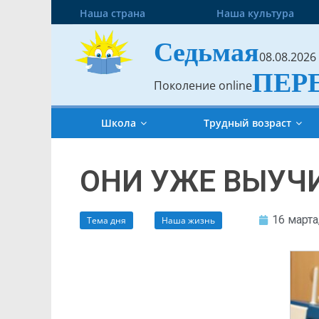
Наша страна
Наша культура
Седьмая
08.08.2026
ПЕР
Поколение online
Школа
Трудный возраст
ОНИ УЖЕ ВЫУЧ
16 марта
Тема дня
Наша жизнь