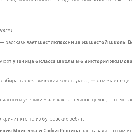
ется.)
 — рассказывает
шестиклассница из шестой школы
В
ечает
ученица 6 класса школы №6 Виктория Якимов
 собирать электрический конструктор, — отмечает еще
едагоги и ученики были как как единое целое, — отмеч
кричит кто-то из бугровских ребят.
ения Моисеева и Софья Рощина
рассказали, что им и