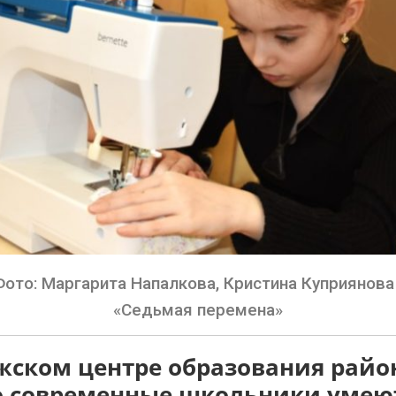
Фото: Маргарита Напалкова, Кристина Куприянова 
«Седьмая перемена»
ском центре образования райо
то современные школьники умею