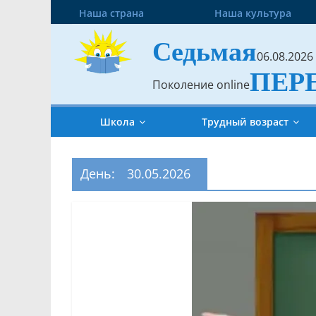
Наша страна
Наша культура
Седьмая
06.08.2026
ПЕР
Поколение online
Школа
Трудный возраст
День:
30.05.2026