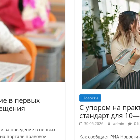
Новости
ие в первых
С упором на прак
вещения
стандарт для 10—
30.05.2026
admin
0 К
и за поведение в первых
 на портале правовой
Как сообщает РИА Новости 