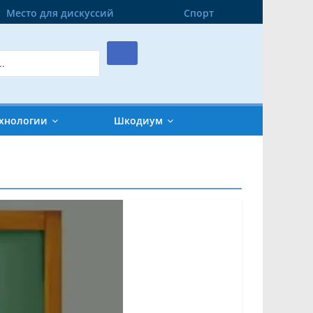
Место для дискуссий
Спорт
хнологии
Шкодиум