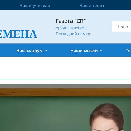
Наши учителя
Наши гости
Газета "СП"
Архив выпусков
ЕМЕНА
Последний номер
Наш социум
Наши мысли
Те