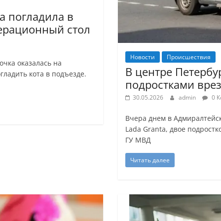
а погладила в
перационный стол
Новости
Происшествия
очка оказалась на
В центре Петербу
гладить кота в подъезде.
подростками врез
30.05.2026
admin
0 К
Вчера днем в Адмиралтейск
Lada Granta, двое подростк
ГУ МВД
Читать далее