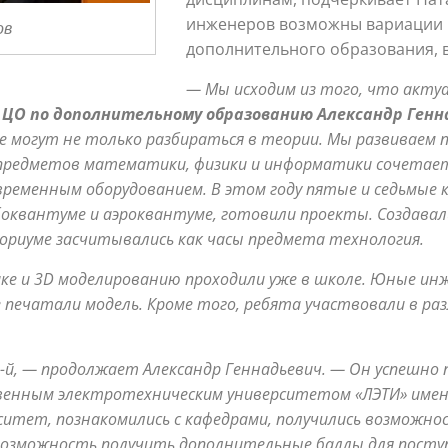
инженеров возможны вариации 
ов
дополнительного образования, в
— Мы исходим из того, что акту
ЦО по дополнительному образованию Александр Генн
 могут не только разбираться в теории. Мы развиваем 
 предметов математики, физики и информатики сочетает
временным оборудованием.
В этом году пятые и седьмые 
боквантуме и аэроквантуме, готовили проекты. Создава
риуме засчитывались как часы предмета технология.
е и 3
D
моделированию проходили уже в школе. Юные ин
печатали модель. Кроме того, ребята участвовали в ра
 11-й, — продолжает Александр Геннадьевич. — Он успешн
венным электротехническим
университетом «ЛЭТИ» имени 
ситет, познакомились с кафедрами,
получились возможно
возможность получить дополнительные баллы для
поступ