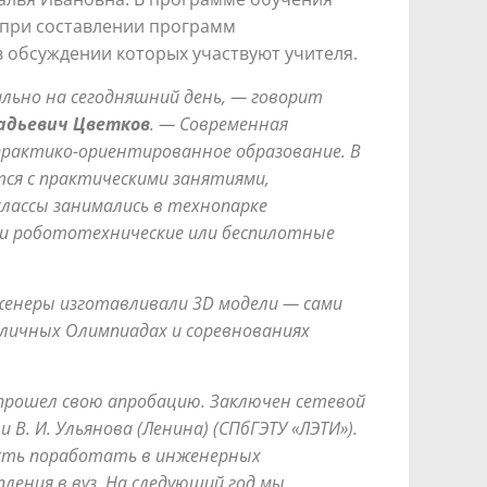
при составлении программ
 обсуждении которых участвуют учителя.
ально на сегодняшний день, — говорит
адьевич Цветков
. —
Современная
практико-ориентированное образование. В
ся с практическими занятиями,
классы занимались в технопарке
ли робототехнические или беспилотные
женеры изготавливали 3
D
модели — сами
зличных Олимпиадах и соревнованиях
о прошел свою апробацию.
Заключен сетевой
В. И. Ульянова (Ленина) (СПбГЭТУ «ЛЭТИ»).
сть поработать в инженерных
ления в вуз. На следующий год мы