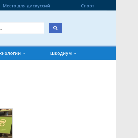
Место для дискуссий
Спорт
хнологии
Шкодиум