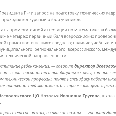
 Президента РФ и запрос на подготовку технических кад
) проходил конкурсный отбор учеников.
аты промежуточной аттестации по математике за 6 клас
 ниже четырех; первичный балл всероссийских провероч
й грамотности не ниже среднего; наличие учебных, ин
муниципального, регионального, всероссийского, между
я технической направленности.
воспитание ребенка-гения, — говорит
директор Всеволож
вать свои способности и приобщаться к делу, которое е
м технической профессии, понять специфику работы инж
етом потребностей экономики, быстро меняющегося рынк
Всеволожского ЦО Наталья Ивановна Трусова
, школа
.
нерных классов важны, а какие не важны, — говорит На