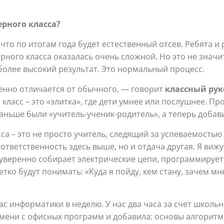
рного класса?
о по итогам года будет естественный отсев. Ребята и 
ного класса оказалась очень сложной. Но это не значит
более высокий результат. Это нормальный процесс.
енно отличается от обычного, — говорит
классный рук
ласс – это «элитка», где дети умнее или послушнее. Пр
аньше были «учитель-ученик-родитель», а теперь добави
а – это не просто учитель, следящий за успеваемостью
 ответственность здесь выше, но и отдача другая. Я вижу
 уверенно собирает электрические цепи, программирует
етко будут понимать: «Куда я пойду, кем стану, зачем м
ас информатики в неделю. У нас два часа за счет школь
ремени с офисных программ и добавила: основы алгорит