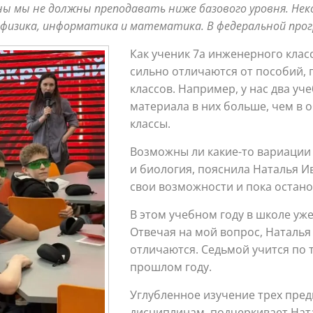
лины мы не должны преподавать ниже базового уровня. 
о физика, информатика и математика. В федеральной про
Как ученик 7а инженерного клас
сильно отличаются от пособий, 
классов. Например, у нас два уч
материала в них больше, чем в о
классы.
Возможны ли какие-то вариации
и биология, пояснила Наталья И
свои возможности и пока остано
В этом учебном году в школе уже 
Отвечая на мой вопрос, Наталья
отличаются. Седьмой учится по т
прошлом году.
Углубленное изучение трех пред
дисциплинам, подчеркивает Нат