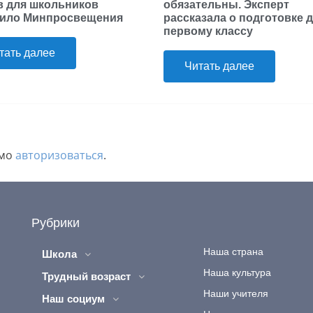
в для школьников
обязательны. Эксперт
ило Минпросвещения
рассказала о подготовке д
первому классу
тать далее
Читать далее
имо
авторизоваться
.
Рубрики
Наша страна
Школа
Наша культура
Трудный возраст
Наши учителя
Наш социум