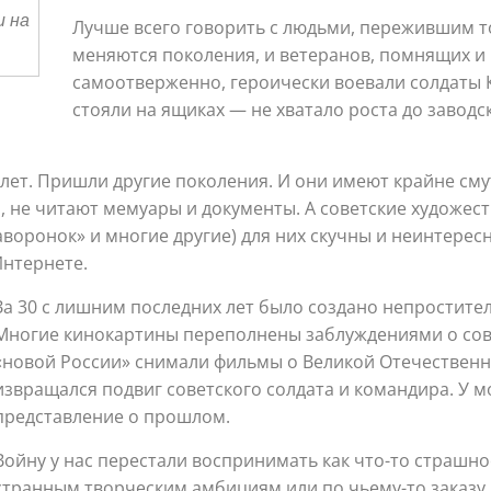
и на
Лучше всего говорить с людьми, пережившим то
меняются поколения, и ветеранов, помнящих и
самоотверженно, героически воевали солдаты 
стояли на ящиках — не хватало роста до заводс
лет. Пришли другие поколения. И они имеют крайне сму
, не читают мемуары и документы. А советские художес
Жаворонок» и многие другие) для них скучны и неинтер
Интернете.
За 30 с лишним последних лет было создано непростите
Многие кинокартины переполнены заблуждениями о сов
«новой России» снимали фильмы о Великой Отечественн
извращался подвиг советского солдата и командира. У
представление о прошлом.
Войну у нас перестали воспринимать как что-то страшно
странным творческим амбициям или по чьему-то заказу