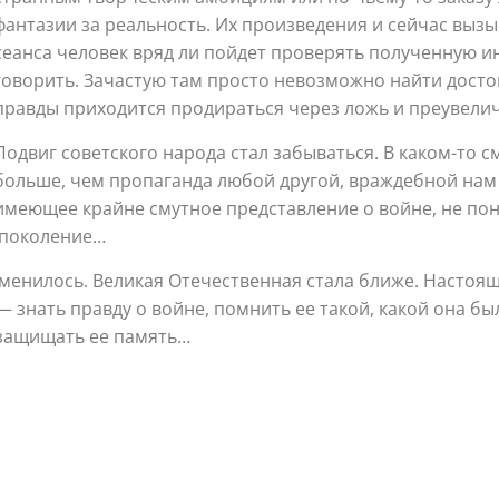
фантазии за реальность. Их произведения и сейчас вызы
сеанса человек вряд ли пойдет проверять полученную 
говорить. Зачастую там просто невозможно найти дост
правды приходится продираться через ложь и преувели
Подвиг советского народа стал забываться. В каком-то 
больше, чем пропаганда любой другой, враждебной нам 
имеющее крайне смутное представление о войне, не пон
е поколение…
зменилось. Великая Отечественная стала ближе. Настоя
 знать правду о войне, помнить ее такой, какой она бы
защищать ее память…