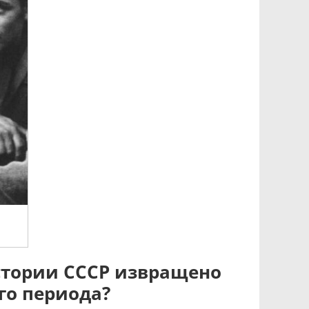
стории СССР извращено
го периода?