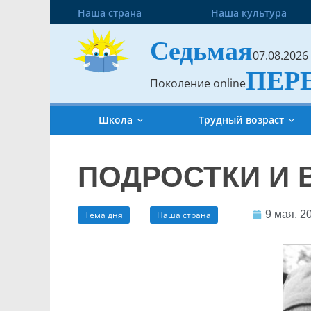
Наша страна
Наша культура
Седьмая
07.08.2026
ПЕР
Поколение online
Школа
Трудный возраст
ПОДРОСТКИ И 
9 мая, 2
Тема дня
Наша страна