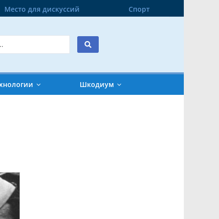
Место для дискуссий
Спорт
хнологии
Шкодиум