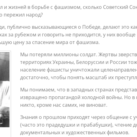
ил и жизней в борьбе с фашизмом, сколько Советский С
то пережил народ?
и, публично высказывающиеся о Победе, делают это как
иках за рубежом и говорить не приходится, у них вообще
ьшую цену за спасение мира от фашизма.
Мы потеряли миллионы солдат. Жертвы зверств
территориях Украины, Белоруссии и России то
население фашисты уничтожали целенаправлен
достаточно, чтобы понять масштаб их преступл
Мы понимаем, что в западных странах предста
извращено пропагандой холодной войны. Но в
никто, кроме нас самих, не виноват.
Знания о прошлом приходят через общение с у
(часто это прадедушки и прабабушки), чтение д
документальных и художественных фильмов.