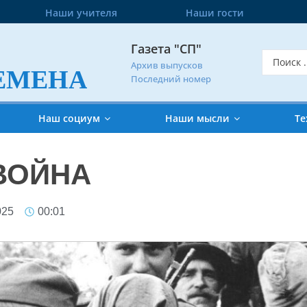
Наши учителя
Наши гости
Газета "СП"
Архив выпусков
ЕМЕНА
Последний номер
Наш социум
Наши мысли
Те
ВОЙНА
025
00:01