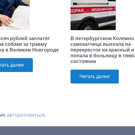
ысяч рублей заплатят
В петербургском Колпино
ва собаки за травму
самокатчица выехала на
ка в Великом Новгороде
перекресток на красный и
попала в больницу в тяж
состоянии
тать далее
Читать далее
имо
авторизоваться
.