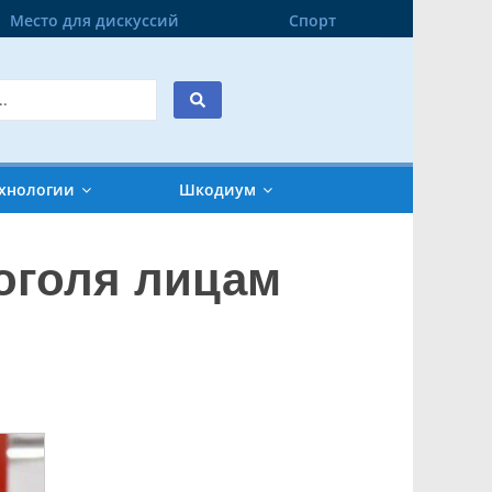
Место для дискуссий
Спорт
хнологии
Шкодиум
коголя лицам