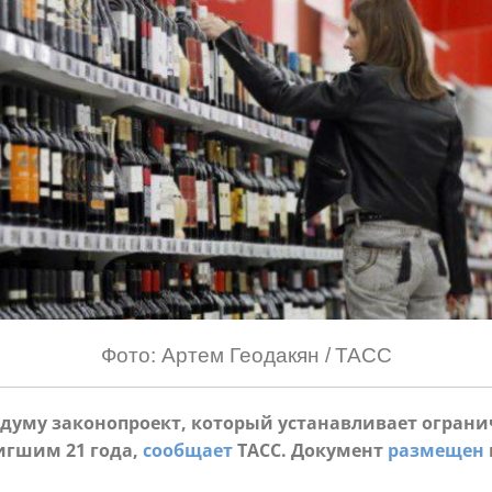
Фото: Артем Геодакян / ТАСС
сдуму законопроект, который устанавливает ограни
игшим 21 года,
сообщает
ТАСС. Документ
размещен