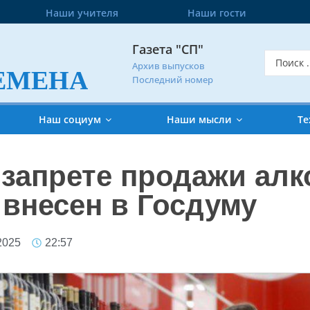
Наши учителя
Наши гости
Газета "СП"
Архив выпусков
ЕМЕНА
Последний номер
Наш социум
Наши мысли
Те
 запрете продажи ал
 внесен в Госдуму
2025
22:57