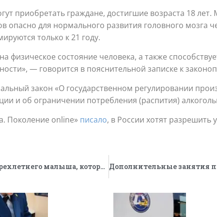
гут приобретать граждане, достигшие возраста 18 лет.
ов опасно для нормального развития головного мозга че
ируются только к 21 году.
 на физическое состояние человека, а также способств
ости», — говорится в пояснительной записке к законоп
альный закон «О государственном регулировании произ
ии и об ограничении потребления (распития) алкоголь
. Поколение online»
писало
, в России хотят разрешить
В Петербурге госпитализировали четырехлетнего малыша, которого сбила машина во дворе дома