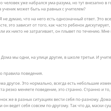
то человек уже набрался ума-разума, но тут внезапно в 
да ученик может быть на равных с учителем?
 не думаю, что на него есть однозначный ответ. Это в
е, это зависит от того, как часто ребенок дискутирует
сли их никто не затрагивает, он плывет по течению. Мне 
Дома мы одни, на улице другие, в школе третьи. И учите
то правила поведения.
ома другое. Это нормально, всегда есть небольшие изм
ста резко меняете поведение, это странно. Странно и то
нок же в разных ситуациях вести себя по-разному. Дома 
 и он ведет себя совсем по-другому. Так что да, маски су