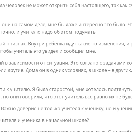
а человек не может открыть себя настоящего, так как сч
ие они на самом деле, мне бы даже интересно это было.
 точно, и учителю надо об этом подумать.
 признак. Внутри ребенка идут какие-то изменения, и 
 чтобы учитель это увидел и сообщил мне.
 в зависимости от ситуации. Это связано с задачами к
и другие. Дома он в одних условиях, в школе – в других
 к учителю. Я была старостой, мне хотелось подтянуть 
 но они говорили, что этот учитель все равно их не буд
ажно доверие не только учителя к ученику, но и ученик
чителя и ученика в начальной школе?
олу, они очень непосредственные, открытые. Они вообщ