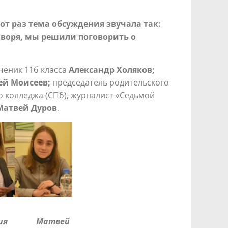
т раз тема обсуждения звучала так:
воря, мы решили поговорить о
ученик 11б класса
Александр Холяков;
ей Моисеев;
председатель родительского
о колледжа (СПб), журналист «Седьмой
Матвей Дуров
.
ия Матвей