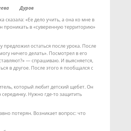
твеева Дуров
сказала: «Ее дело учить, а она ко мне в
ен проникать в «суверенную территорию»
му предложил остаться после урока. После
огу ничего делать». Посмотрел в его
аставляют?» — спрашиваю. И выясняется,
ься в другое. После этого я пообщался с
тель, который любит детский щебет. Он
ю серединку. Нужно где-то защитить
давно потерян. Возникает вопрос: что