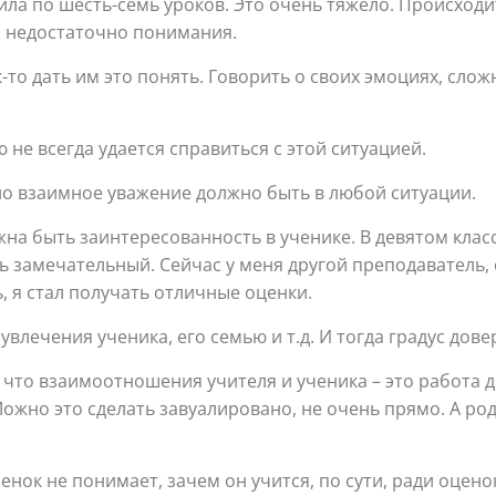
ила по шесть-семь уроков. Это очень тяжело. Происход
д, недостаточно понимания.
-то дать им это понять. Говорить о своих эмоциях, сло
не всегда удается справиться с этой ситуацией.
но взаимное уважение должно быть в любой ситуации.
жна быть заинтересованность в ученике. В девятом клас
ь замечательный. Сейчас у меня другой преподаватель, 
ь, я стал получать отличные оценки.
влечения ученика, его семью и т.д. И тогда градус дове
 что взаимоотношения учителя и ученика – это работа дв
Можно это сделать завуалировано, не очень прямо. А ро
нок не понимает, зачем он учится, по сути, ради оцено