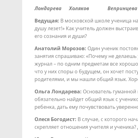
Лондарева Холяков Веприн
Ведущая:
В московской школе ученица нап
душу лезет!» Как учитель должен выстраи
его сознания и души?
Анатолий Морозов:
Один ученик постоянн
занятия спрашиваю: «Почему не делаешь у
журнал – по одним предметам все хорошо,
что у них споры о будущем, он хочет пост
родителями, и мы нашли общий язык. Хо
Ольга Лондарева:
Основатель гуманной 
обязательно найдет общий язык с ученико
ребенка, дать ему почувствовать уверенно
Олеся Богодист:
В случае, с которого нач
скрепляет отношения учителя и ученика?