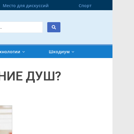
Место для дискуссий
Спорт
хнологии
Шкодиум
НИЕ ДУШ?