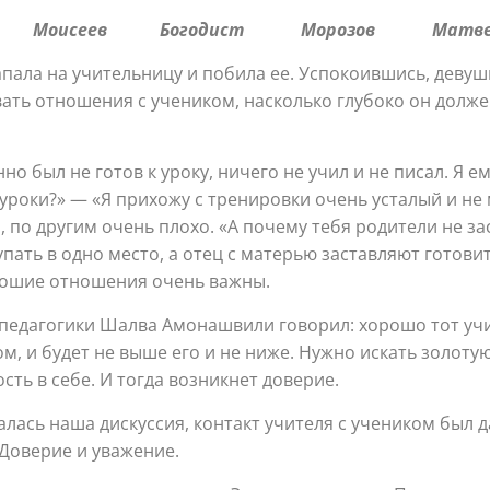
цева Моисеев Богодист Морозов Ма
ала на учительницу и побила ее. Успокоившись, девушка 
вать отношения с учеником, насколько глубоко он долж
о был не готов к уроку, ничего не учил и не писал. Я е
роки?» — «Я прихожу с тренировки очень усталый и не м
 по другим очень плохо. «А почему тебя родители не з
упать в одно место, а отец с матерью заставляют готовит
рошие отношения очень важны.
педагогики Шалва Амонашвили говорил: хорошо тот учи
м, и будет не выше его и не ниже. Нужно искать золоту
сть в себе. И тогда возникнет доверие.
алась наша дискуссия, контакт учителя с учеником был 
 Доверие и уважение.