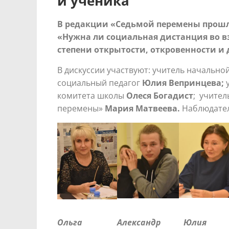
и ученика
В редакции «Седьмой перемены прошло 
«Нужна ли социальная дистанция во в
степени открытости, откровенности и 
В дискуссии участвуют: учитель начально
социальный педагог
Юлия Вепринцева;
комитета школы
Олеся Богадист
; учите
перемены»
Мария Матвеева.
Наблюдател
Ольга Александр Юлия