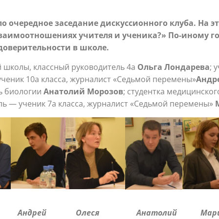
очередное заседание дискуссионного клуба. На это
заимоотношениях учителя и ученика?» По-иному го
доверительности в школе.
й школы, классный руководитель 4а
Ольга Лондарева
; 
ученик 10а класса, журналист «Седьмой перемены»
Андр
ль биологии
Анатолий Морозов
; cтудентка медицинског
ь — ученик 7а класса, журналист «Седьмой перемены»
 Андрей Олеся Анатолий Мар