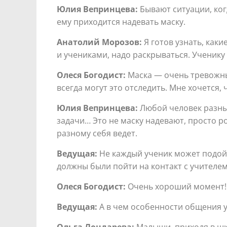
Юлия Вепринцева:
Бывают ситуации, когд
ему приходится надевать маску.
Анатолий Морозов:
Я готов узнать, как
и учениками, надо раскрываться. Ученику
Олеся Богодист:
Маска — очень тревожный
всегда могут это отследить. Мне хочется,
Юлия Вепринцева:
Любой человек разный
задачи… Это не маску надевают, просто рол
разному себя ведет.
Ведущая:
Не каждый ученик может подойти
должны были пойти на контакт с учителем,
Олеся Богодист:
Очень хороший момент! В
Ведущая:
А в чем особенности общения у
Ольга Лондарева:
Малыши, приходя в шк