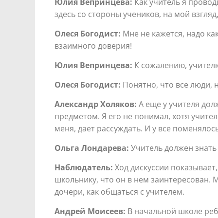
Юлия Вепринцева:
Как учитель я провод
здесь со стороны учеников, на мой взгля
Олеся Богодист:
Мне не кажется, надо как
взаимного доверия!
Юлия Вепринцева:
К сожалению, учителю 
Олеся Богодист:
Понятно, что все люди, 
Александр Холяков:
А еще у учителя дол
предметом. Я его не понимал, хотя учител
меня, дает рассуждать. И у все поменялос
Ольга Лондарева:
Учитель должен знать у
Наблюдатель:
Ход дискуссии показывает,
школьнику, что он в нем заинтересован. 
дочери, как общаться с учителем.
Андрей Моисеев:
В начальной школе ребе