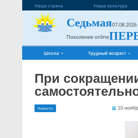
Наша страна
Наша культура
Седьмая
07.08.2026
ПЕР
Поколение online
Школа
Трудный возраст
При сокращении
самостоятельно
10 ноябр
Новости