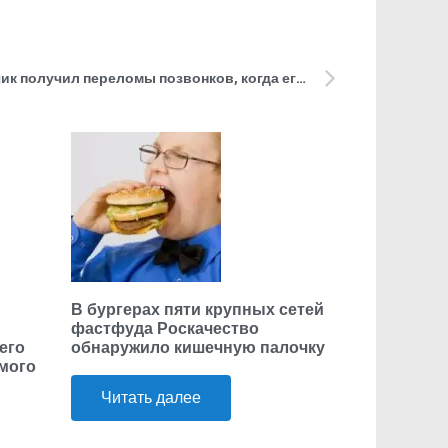
Посмеялся над старшим. Мальчик получил переломы позвонков, когда его столкнул с лестницы подросток
В бургерах пяти крупных сетей
фастфуда Роскачество
его
обнаружило кишечную палочку
ьмого
Читать далее