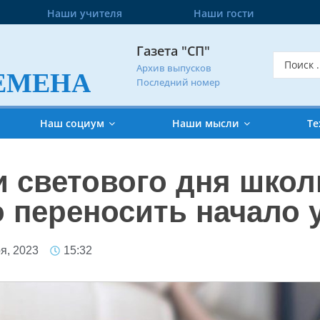
Наши учителя
Наши гости
Газета "СП"
Архив выпусков
ЕМЕНА
Последний номер
Наш социум
Наши мысли
Те
 светового дня школ
 переносить начало 
я, 2023
15:32