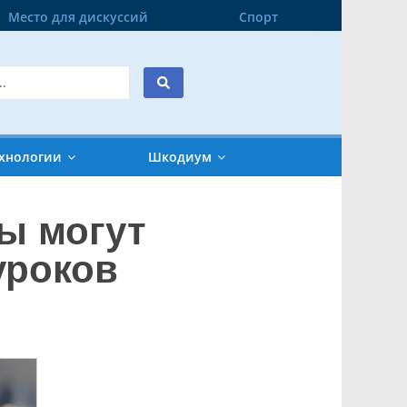
Место для дискуссий
Спорт
хнологии
Шкодиум
ы могут
уроков