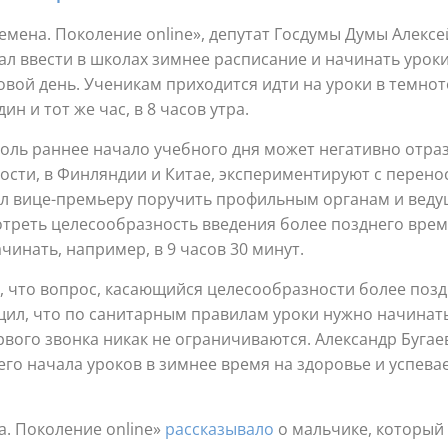
емена. Поколение online», депутат Госдумы Думы Алекс
ал ввести в школах зимнее расписание и начинать урок
вой день. Ученикам приходится идти на уроки в темнот
н и тот же час, в 8 часов утра.
толь раннее начало учебного дня может негативно отра
ности, в Финляндии и Китае, экспериментируют с перено
ил вице-премьеру поручить профильным органам и вед
треть целесообразность введения более позднего врем
чинать, например, в 9 часов 30 минут.
я, что вопрос, касающийся целесообразности более поз
щил, что по санитарным правилам уроки нужно начинать
ого звонка никак не ограничиваются. Александр Бугаев
го начала уроков в зимнее время на здоровье и успева
а. Поколение online»
рассказывало
о мальчике, который 