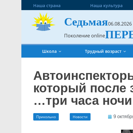
Наша страна
Наша культура
Седьмая
06.08.2026
ПЕР
Поколение online
Школа
Трудный возраст
Автоинспекторы
который после 
…три часа ночи
9 октябр
Прикольно
Новости