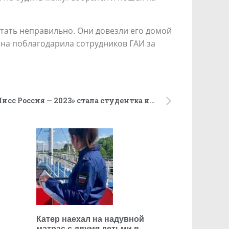
тать неправильно. Они довезли его домой
щина поблагодарила сотрудников ГАИ за
Обладательницей титула «Мисс Россия — 2023» стала студентка из Санкт-Петербурга Маргарита Голубева
Катер наехал на надувной
матрас с двумя детьми в