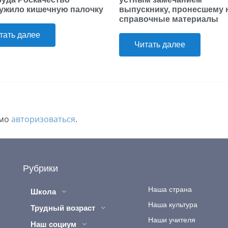
ужило кишечную палочку
выпускнику, пронесшему 
справочные материалы
тать далее
Читать далее
имо
авторизоваться
.
Рубрики
Наша страна
Школа
Наша культура
Трудный возраст
Наши учителя
Наш социум