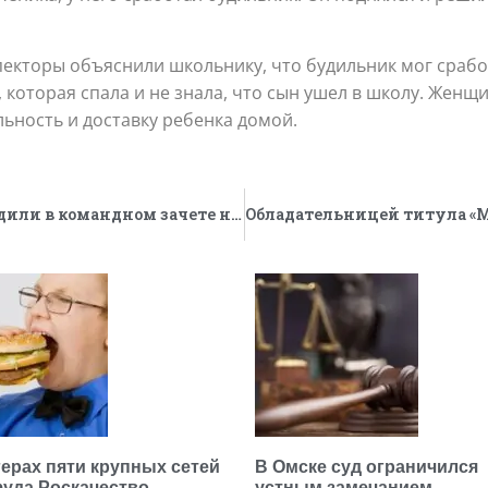
екторы объяснили школьнику, что будильник мог срабо
, которая спала и не знала, что сын ушел в школу. Жен
ьность и доставку ребенка домой.
Школьники Всеволожского района победили в командном зачете на первенстве Ленинградской области по греко-римской борьбе
герах пяти крупных сетей
В Омске суд ограничился
уда Роскачество
устным замечанием