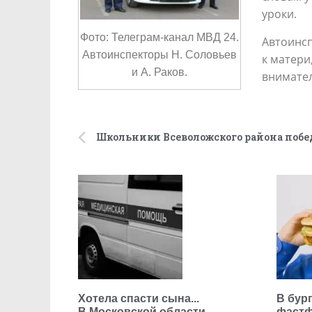
уроки.
Фото: Телеграм-канал МВД 24.
Автоинсп
Автоинспекторы Н. Соловьев
к матери
и А. Раков.
внимател
Хотела спасти сына...
В бур
В Московской области
фастф