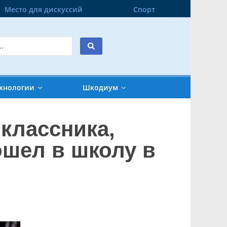
Место для дискуссий
Спорт
хнологии
Шкодиум
классника,
ошел в школу в