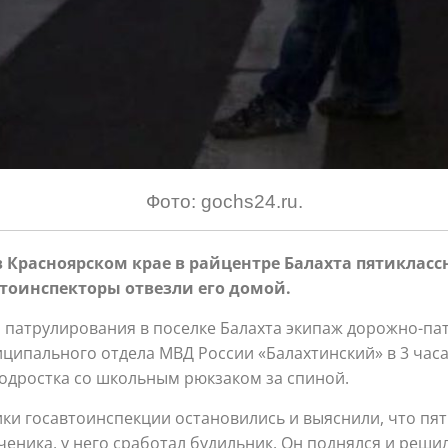
Фото: gochs24.ru.
в Красноярском крае в райцентре Балахта пятикласс
втоинспекторы отвезли его домой.
 патрулирования в поселке Балахта экипаж дорожно-п
ипального отдела МВД России «Балахтинский» в 3 час
одростка со школьным рюкзаком за спиной.
ки госавтоинспекции остановились и выяснили, что пят
ченика, у него сработал будильник. Он поднялся и реши