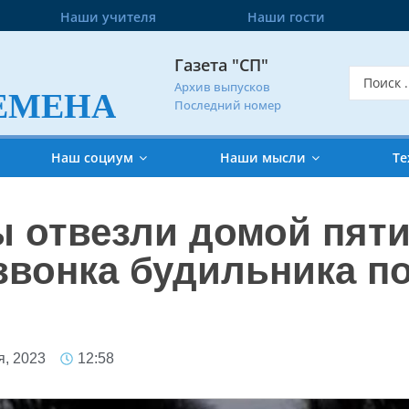
Наши учителя
Наши гости
Газета "СП"
Архив выпусков
ЕМЕНА
Последний номер
Наш социум
Наши мысли
Те
 отвезли домой пяти
звонка будильника п
я, 2023
12:58