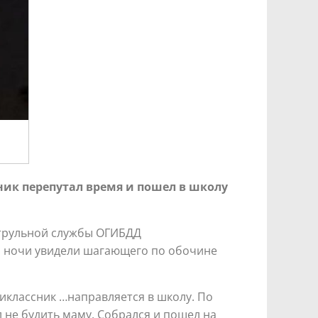
ник перепутал время и пошел в школу
атрульной службы ОГИБДД
а ночи увидели шагающего по обочине
иклассник …направляется в школу. По
л не будить маму. Собрался и пошел на