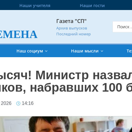
Наши учителя
Наши гости
Газета "СП"
Архив выпусков
ЕМЕНА
Последний номер
Наш социум
Наши мысли
Те
ысяч! Министр назв
ков, набравших 100 
 2026
14:16