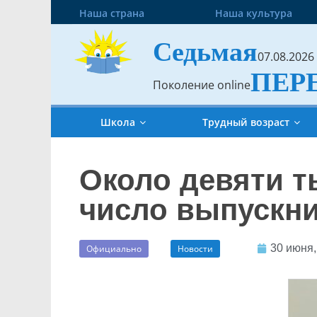
Наша страна
Наша культура
Седьмая
07.08.2026
ПЕР
Поколение online
Школа
Трудный возраст
Около девяти т
число выпускни
30 июня,
Официально
Новости