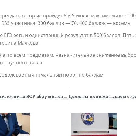
ресдач, которые пройдут 8 и 9 июля, максимальные 100
 933 участника, 300 баллов — 76, 400 баллов — восемь.
ю ЕГЭ есть и единственный результат в 500 баллов. Пят
терина Малкова.
лла по всем предметам, незначительное снижение выбо
о-научного цикла.
преодолевает минимальный порог по баллам.
В Московской области при падении беспилотника ВСУ обрушился частный дом, погиб младенец