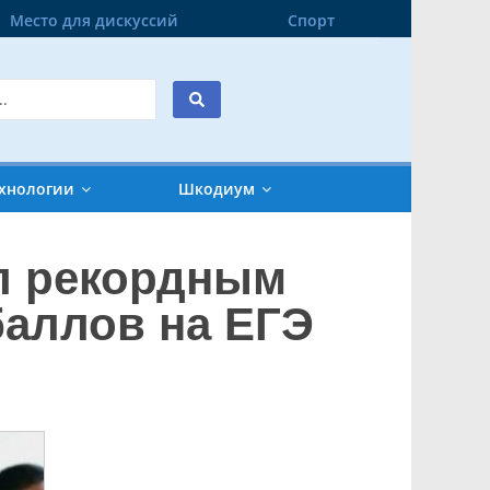
Место для дискуссий
Спорт
хнологии
Шкодиум
ал рекордным
баллов на ЕГЭ