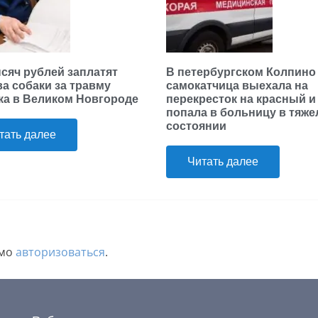
ысяч рублей заплатят
В петербургском Колпино
ва собаки за травму
самокатчица выехала на
ка в Великом Новгороде
перекресток на красный и
попала в больницу в тяж
состоянии
тать далее
Читать далее
имо
авторизоваться
.