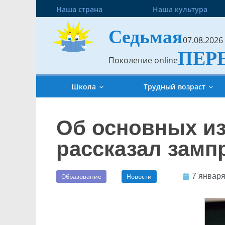
Наша страна
Наша культура
Седьмая
07.08.2026
ПЕР
Поколение online
Школа
Трудный возраст
Об основных и
рассказал замп
7 января
Образование
Новости