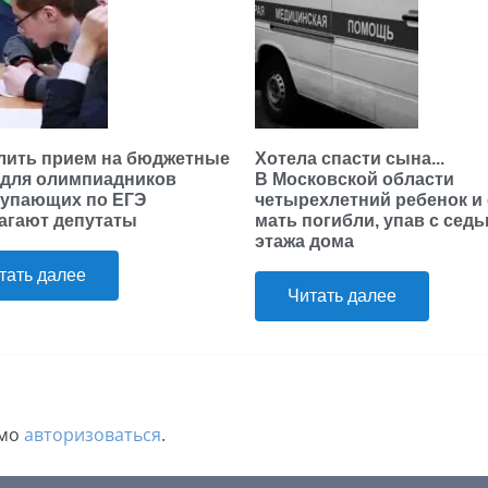
лить прием на бюджетные
Хотела спасти сына...
 для олимпиадников
В Московской области
тупающих по ЕГЭ
четырехлетний ребенок и 
агают депутаты
мать погибли, упав с сед
этажа дома
тать далее
Читать далее
имо
авторизоваться
.