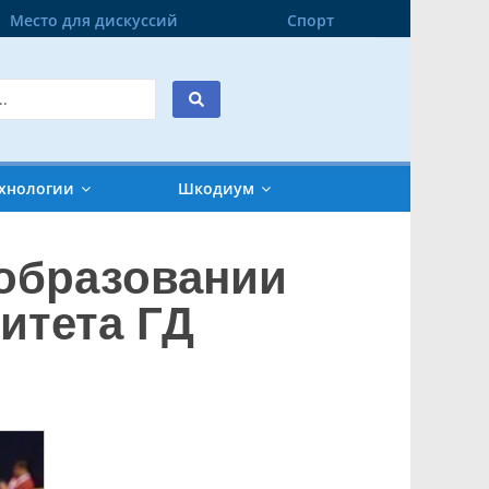
Место для дискуссий
Спорт
хнологии
Шкодиум
образовании
итета ГД