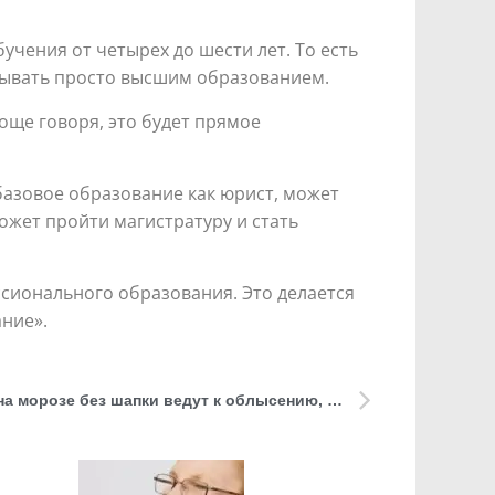
учения от четырех до шести лет. То есть
азывать просто высшим образованием.
още говоря, это будет прямое
базовое образование как юрист, может
может пройти магистратуру и стать
ссионального образования. Это делается
ание».
Врач предупредила: прогулки на морозе без шапки ведут к облысению, головной боли и другим недугам