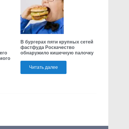
В бургерах пяти крупных сетей
фастфуда Роскачество
его
обнаружило кишечную палочку
ьмого
Читать далее