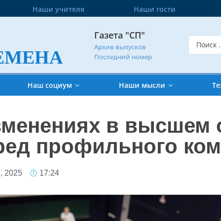
Наши учителя
Наши гости
Газета "СП"
Архив выпусков
ЕМЕНА
Последний номер
Наш социум
Наши мысли
Те
зменениях в высшем 
ред профильного ком
, 2025
17:24