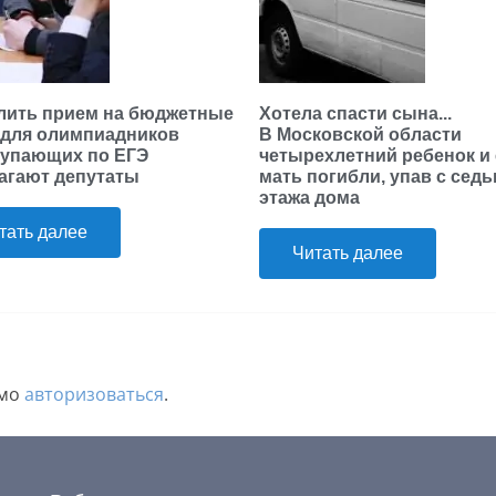
лить прием на бюджетные
Хотела спасти сына...
 для олимпиадников
В Московской области
тупающих по ЕГЭ
четырехлетний ребенок и 
агают депутаты
мать погибли, упав с сед
этажа дома
тать далее
Читать далее
имо
авторизоваться
.