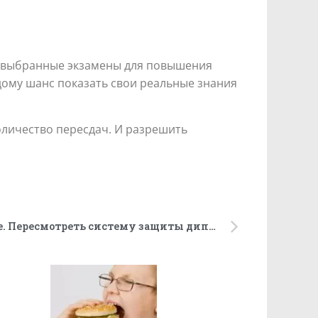
ь выбранные экзамены для повышения
ждому шанс показать свои реальные знания
оличество пересдач. И разрешить
Устный формат объективнее. Пересмотреть систему защиты дипломов из-за применения ИИ предлагает министр