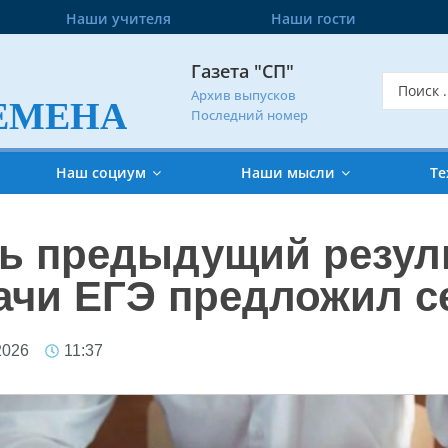
Наши учителя
Наши гости
Газета "СП"
Архив выпусков
ЕМЕНА
Последний номер
Наш социум
Наши мысли
Те
ь предыдущий резуль
ачи ЕГЭ предложил с
2026
11:37