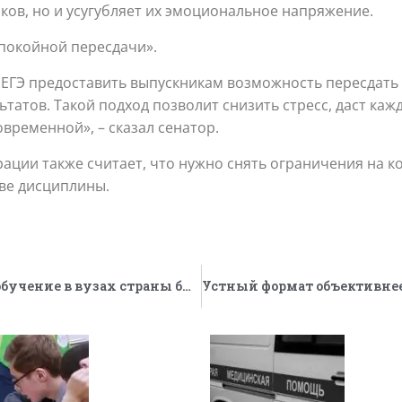
ков, но и усугубляет их эмоциональное напряжение.
спокойной пересдачи».
ы ЕГЭ предоставить выпускникам возможность пересдат
татов. Такой подход позволит снизить стресс, даст ка
овременной», – сказал сенатор.
ации также считает, что нужно снять ограничения на к
две дисциплины.
Гранты до пяти миллионов рублей на обучение в вузах страны будут выдавать выпускникам в Кировской области