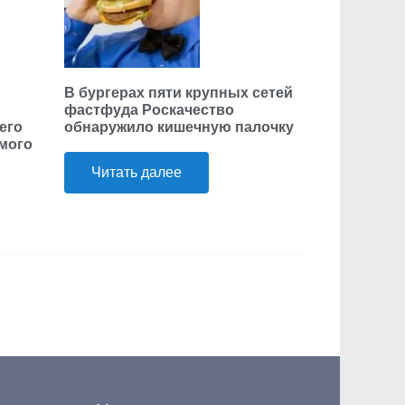
В бургерах пяти крупных сетей
фастфуда Роскачество
его
обнаружило кишечную палочку
ьмого
Читать далее