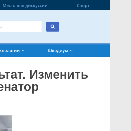
Место для дискуссий
Спорт
хнологии
Шкодиум
тат. Изменить
енатор