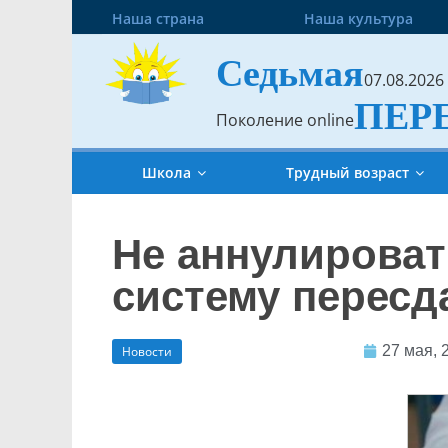
Наша страна
Наша культура
Седьмая
07.08.2026
ПЕР
Поколение online
Школа
Трудный возраст
Не аннулироват
систему пересд
27 мая, 
Новости