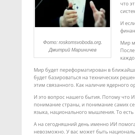
что э
систе
И есл
финан
Мир м
Фото: roskomsvoboda.org.
После
Дмитрий Мариничев
каждо
Мир будет переформатирован в ближайшие 
будет базироваться на технических решен
этим связанного. Как наличие ядерного о
И это вопрос нашего бытия. Потому что И
понимание страны, и понимание самих се
языка, национального мышления. То есть 
А на сегодняшний день именно ИИ помогае
невозможно. У вас может быть национальн