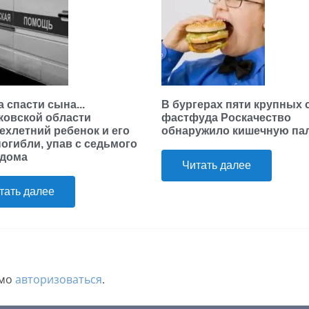
 спасти сына...
В бургерах пяти крупных 
ковской области
фастфуда Роскачество
ехлетний ребенок и его
обнаружило кишечную па
погибли, упав с седьмого
 дома
Читать далее
тать далее
имо
авторизоваться
.