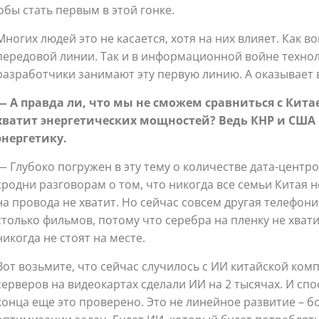
обы стать первым в этой гонке.
Многих людей это не касается, хотя на них влияет. Как во
передовой линии. Так и в информационной войне техно
разработчики занимают эту первую линию. А оказывает в
— А правда ли, что мы не сможем сравниться с Китае
хватит энергетических мощностей? Ведь КНР и США
энергетику.
— Глубоко погружен в эту тему о количестве дата-центро
сродни разговорам о том, что никогда все семьи Китая 
на провода не хватит. Но сейчас совсем другая телефони
столько фильмов, потому что серебра на пленку не хвати
никогда не стоят на месте.
Вот возьмите, что сейчас случилось с ИИ китайской ком
серверов на видеокартах сделали ИИ на 2 тысячах. И спо
конца еще это проверено. Это не линейное развитие – б