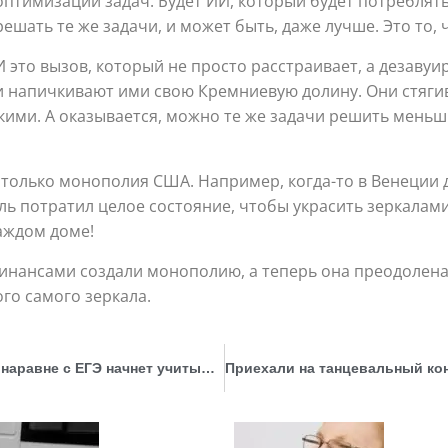
оптимизации задач. Будет ИИ, который будет потреблять
решать те же задачи, и может быть, даже лучше. Это то,
И это вызов, который не просто расстраивает, а дезавуи
и напичкивают ими свою Кремниевую долину. Они стяги
ими. А оказывается, можно те же задачи решить меньш
не только монополия США. Например, когда-то в Венеции
ль потратил целое состояние, чтобы украсить зеркалами
каждом доме!
финансами создали монополию, а теперь она преодолена
го самого зеркала.
Первый в России. Средний балл аттестата наравне с ЕГЭ начнет учитывать Санкт-Петербургский горный университет