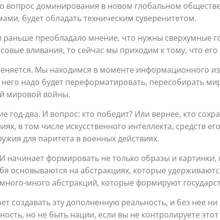
то вопрос доминирования в новом глобальном обществе. 
мами, будет обладать техническим суверенитетом.
и раньше преобладало мнение, что нужны сверхумные г
совые вливания, то сейчас мы приходим к тому, что его 
еняется. Мы находимся в моменте информационного изв
 него надо будет переформатировать, пересобирать мир,
й мировой войны.
год-два. И вопрос: кто победит? Или вернее, кто сохр
иях, в том числе искусственного интеллекта, средств ег
ружия для паритета в военных действиях.
И начинает формировать не только образы и картинки, 
бя основываются на абстракциях, которые удерживаются
много-много абстракций, которые формируют государств
т создавать эту дополненную реальность, и без нее ни 
ость, но не быть нации, если вы не контролируете этот