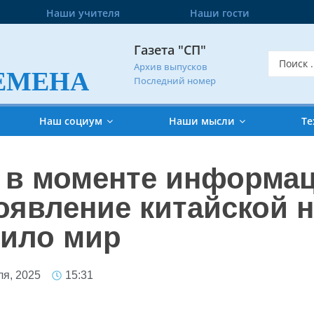
Наши учителя
Наши гости
Газета "СП"
Архив выпусков
ЕМЕНА
Последний номер
Наш социум
Наши мысли
Те
 в моменте информа
оявление китайской 
нило мир
ля, 2025
15:31