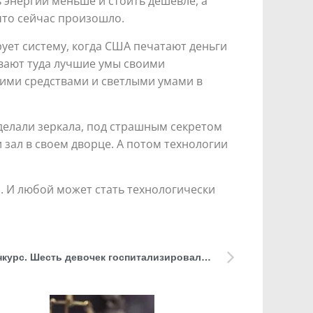
 энергии меньше и стоить дешевле, а
 что сейчас произошло.
рует систему, когда США печатают деньги
вают туда лучшие умы своими
ими средствами и светлыми умами в
 делали зеркала, под страшным секретом
 зал в своем дворце. А потом технологии
. И любой может стать технологически
Приехали на танцевальный конкурс. Шесть девочек госпитализировали из московского отеля с отравлением