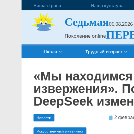
Наша страна
Наша культура
Седьмая
06.08.2026
ПЕР
Поколение online
Школа
Трудный возраст
«Мы находимся
извержения». П
DeepSeek изме
2 февра
Новости
Искусственный интеллект