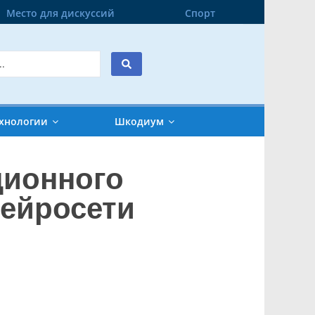
Место для дискуссий
Спорт
хнологии
Шкодиум
ционного
нейросети