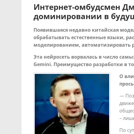
Интернет-омбудсмен Дм
доминировании в буду
Появившаяся недавно китайская модел
обрабатывать естественные языки, ра
моделированием, автоматизировать ру
Эта нейросеть ворвалась в число сам
Gemini. Преимущество разработки в т
О вли
прос
— Поз
движе
общес
– лиш
По су