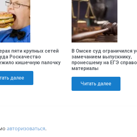
ерах пяти крупных сетей
В Омске суд ограничился 
уда Роскачество
замечанием выпускнику,
ужило кишечную палочку
пронесшему на ЕГЭ справ
материалы
тать далее
Читать далее
имо
авторизоваться
.