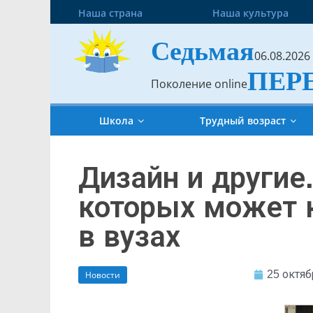
Наша страна
Наша культура
Седьмая
06.08.2026
ПЕР
Поколение online
Школа
Трудный возраст
Дизайн и другие
которых может 
в вузах
25 октяб
Новости