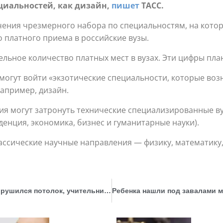
циальностей, как дизайн,
пишет
ТАСС.
ения чрезмерного набора по специальностям, на котор
о платного приема в российские вузы.
льное количество платных мест в вузах. Эти цифры план
 могут войти «экзотические специальности, которые воз
апример, дизайн.
ия могут затронуть технические специализированные ву
енция, экономика, бизнес и гуманитарные науки).
лассические научные направления — физику, математик
Услышала звуки. В Забайкалье на уроке обрушился потолок, учительница успела вывести детей из класса