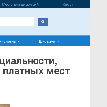
Место для дискуссий
Спорт
хнологии
Шкодиум
ециальности,
 платных мест