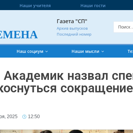
Наши учителя
Наши гости
Газета "СП"
Архив выпусков
ЕМЕНА
Последний номер
Наш социум
Наши мысли
Те
. Академик назвал сп
коснуться сокращение
ря, 2025
12:50