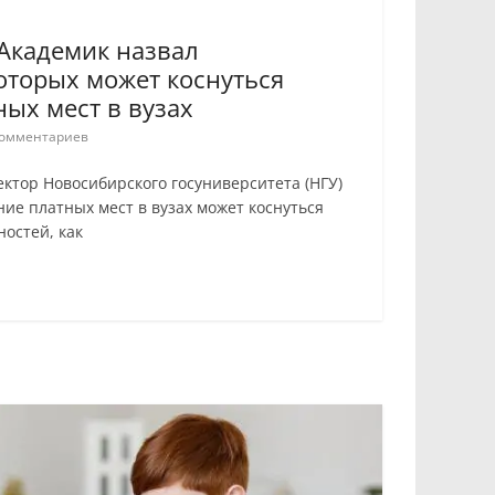
 Академик назвал
оторых может коснуться
ых мест в вузах
омментариев
ектор Новосибирского госуниверситета (НГУ)
ие платных мест в вузах может коснуться
ностей, как