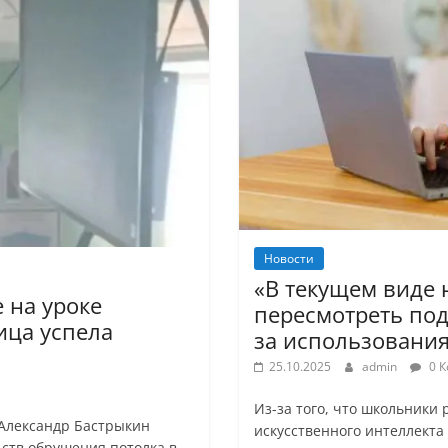
Новости
«В текущем виде 
 на уроке
пересмотреть по
ица успела
за использовани
25.10.2025
admin
0 К
Из-за того, что школьник
 Александр Бастрыкин
искусственного интеллекта
ьств обрушения потолка в