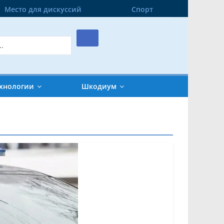
Место для дискуссий
Спорт
хнологии
Шкодиум