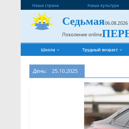
Наша страна
Наша культура
Седьмая
06.08.2026
ПЕР
Поколение online
Школа
Трудный возраст
День:
25.10.2025