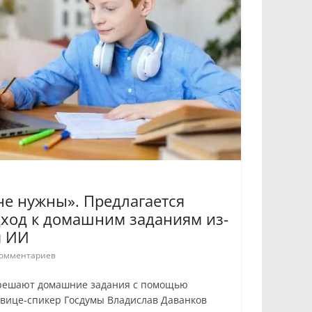
не нужны». Предлагается
дход к домашним заданиям из-
я ИИ
омментариев
и решают домашние задания с помощью
 вице-спикер Госдумы Владислав Даванков