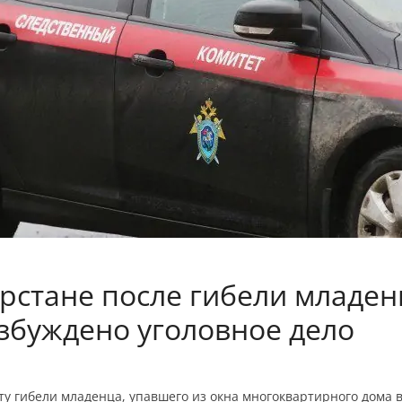
арстане после гибели младен
озбуждено уголовное дело
ту гибели младенца, упавшего из окна многоквартирного дома 