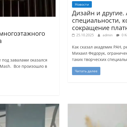
Новости
Дизайн и другие.
специальности, к
сокращение платн
многоэтажного
25.10.2025
admin
0 К
а
Как сказал академик РАН, р
Михаил Федорук, ограничен
таких творческих специаль
е под завалами оказался
 Mash. Все произошло в
Читать далее