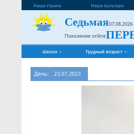
Наша страна
Наша культура
Седьмая
07.08.2026
ПЕР
Поколение online
Школа
Трудный возраст
День:
23.07.2023