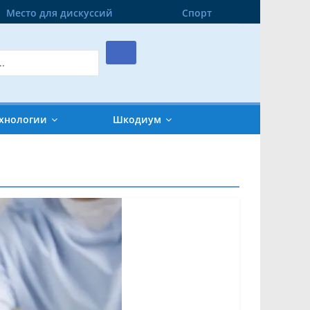
Место для дискуссий
Спорт
хнологии
Шкодиум