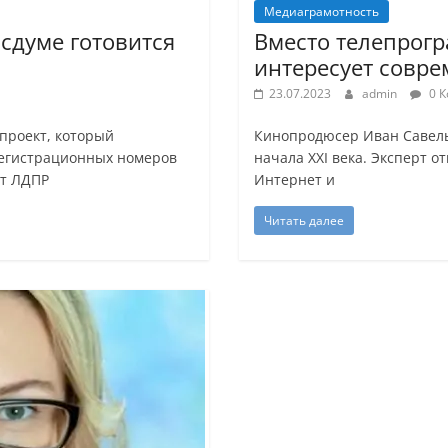
Медиаграмотность
осдуме готовится
Вместо телепрогр
интересует совре
23.07.2023
admin
0 К
проект, который
Кинопродюсер Иван Савелье
регистрационных номеров
начала XXI века. Эксперт 
от ЛДПР
Интернет и
Читать далее