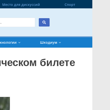
Место для дискуссий
Спорт
хнологии
Шкодиум
нческом билете