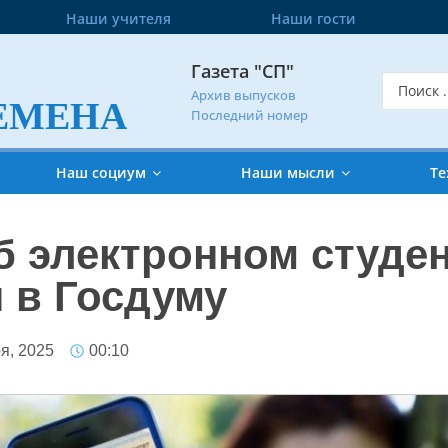
Наши учителя
Наши гости
Газета "СП"
Архив выпусков
ЕМЕНА
Последний номер
Наш социум
Наши мысли
Те
б электронном студе
н в Госдуму
я, 2025
00:10