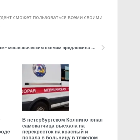
тудент сможет пользоваться всеми своими
!
Посвятить «Разговоры о важном» мошенническим схемам предложила депутат ГД Яна Лантратова
т
В петербургском Колпино юная
самокатчица выехала на
роде
перекресток на красный и
попала в больницу в тяжелом