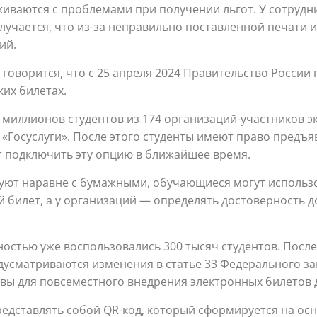
лкиваются с проблемами при получении льгот. У сотруд
 Случается, что из-за неправильно поставленной печати
ий.
говорится, что с 25 апреля 2024 Правительство Росси
ких билетах.
миллионов студентов из 174 организаций-участников э
«Госуслуги». После этого студенты имеют право предъяв
т подключить эту опцию в ближайшее время.
уют наравне с бумажными, обучающиеся могут использов
 билет, а у организаций — определять достоверность д
остью уже воспользовались 300 тысяч студентов. После
едусматриваются изменения в статье 33 Федерального з
вы для повсеместного внедрения электронных билетов д
редставлять собой QR-код, который сформируется на ос