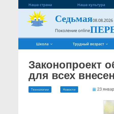
Наша страна
Наша культура
Седьмая
08.08.2026
ПЕР
Поколение online
Школа
Трудный возраст
Законопроект о
для всех внесе
23 январ
Технологии
Новости