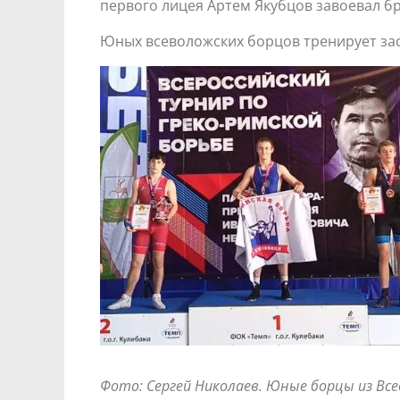
первого лицея Артем Якубцов завоевал бр
Юных всеволожских борцов тренирует за
Фото: Сергей Николаев. Юные борцы из Вс