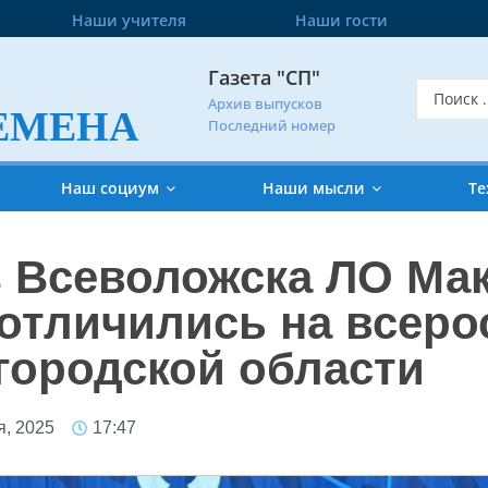
Наши учителя
Наши гости
Газета "СП"
Архив выпусков
ЕМЕНА
Последний номер
Наш социум
Наши мысли
Те
 Всеволожска ЛО Мак
отличились на всеро
егородской области
я, 2025
17:47