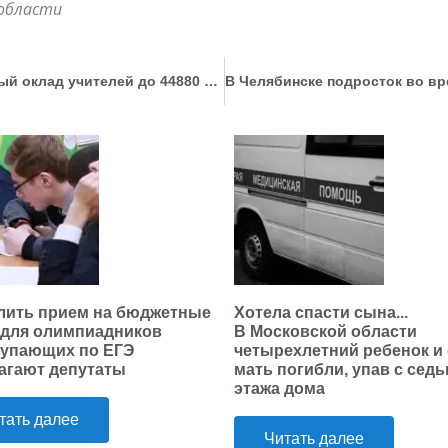
 области
Сенатор предложил увеличить минимальный оклад учителей до 44880 рублей
лить прием на бюджетные
Хотела спасти сына...
 для олимпиадников
В Московской области
тупающих по ЕГЭ
четырехлетний ребенок и 
агают депутаты
мать погибли, упав с сед
этажа дома
тать далее
Читать далее