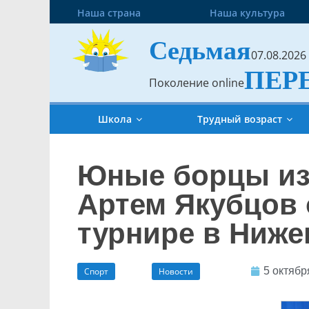
Наша страна
Наша культура
Седьмая
07.08.2026
ПЕР
Поколение online
Школа
Трудный возраст
Юные борцы из
Артем Якубцов 
турнире в Ниж
5 октябр
Спорт
Новости