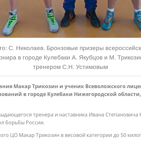
то: С. Николаев. Бронзовые призеры всероссийск
рнира в городе Кулебаки А. Якубцов и М. Трикози
тренером С.Н. Устимовым
ания Макар Трикозин и ученик Всеволожского лице
внований в городе Кулебаки Нижегородской области
дающегося тренера и наставника Ивана Степановича Н
ол борьбы России.
ого ЦО Макар Трикозин в весовой категории до 50 кило