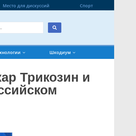
Место для дискуссий
Спорт
хнологии
Шкодиум
ар Трикозин и
ссийском