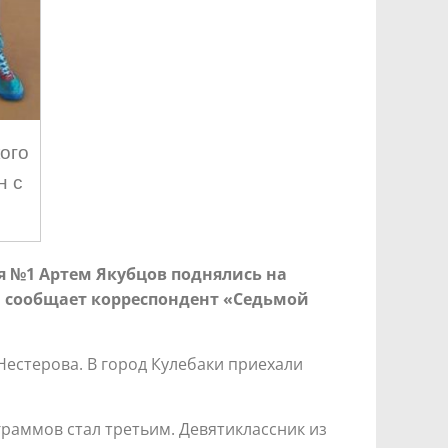
ого
н с
я №1 Артем Якубцов поднялись на
, сообщает корреспондент «Седьмой
естерова. В город Кулебаки приехали
граммов стал третьим. Девятиклассник из