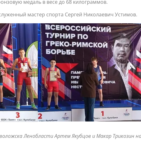
онзовую медаль в весе до 68 килограммов.
служенный мастер спорта Сергей Николаевич Устимов.
еволожска Ленобласти Артем Якубцов и Макар Трикозин на