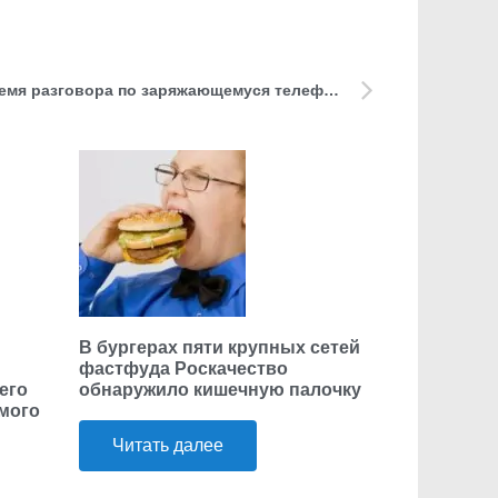
В Челябинске подросток во время разговора по заряжающемуся телефону погиб от удара током
В бургерах пяти крупных сетей
фастфуда Роскачество
его
обнаружило кишечную палочку
ьмого
Читать далее