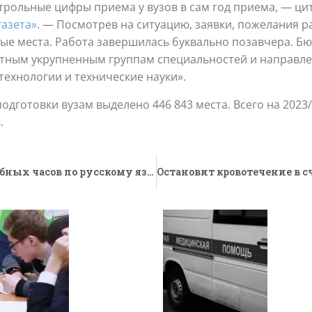
рольные цифры приема у вузов в сам год приема, — цит
газета»
. — Посмотрев на ситуацию, заявки, пожелания р
ые места. Работа завершилась буквально позавчера. Б
тным укрупненным группам специальностей и направле
ехнологии и технические науки».
дготовки вузам выделено 446 843 места. Всего на 2023
.
В школе станет почти вдвое больше учебных часов по русскому языку и литературе