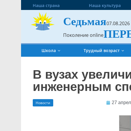
Наша страна
Наша культура
Седьмая
07.08.2026
ПЕР
Поколение online
Школа
Трудный возраст
В вузах увелич
инженерным сп
27 апрел
Новости