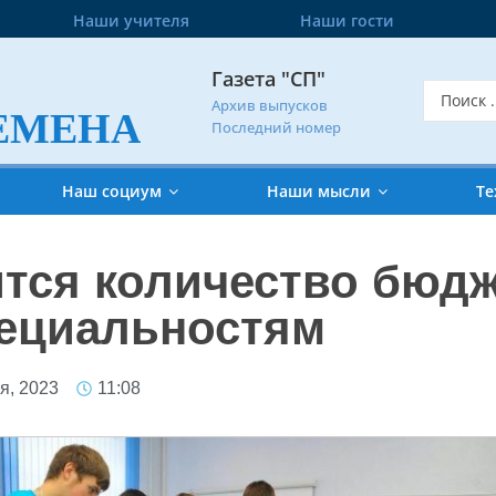
Наши учителя
Наши гости
Газета "СП"
Архив выпусков
ЕМЕНА
Последний номер
Наш социум
Наши мысли
Те
ится количество бюд
ециальностям
я, 2023
11:08