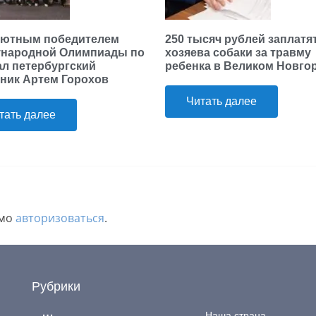
ютным победителем
250 тысяч рублей заплатя
народной Олимпиады по
хозяева собаки за травму
ал петербургский
ребенка в Великом Новго
ник Артем Горохов
Читать далее
тать далее
имо
авторизоваться
.
Рубрики
Наша страна