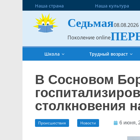
Наша страна
Наша культура
Седьмая
08.08.2026
ПЕР
Поколение online
Школа
Трудный возраст
В Сосновом Бо
госпитализиров
столкновения н
6 июня, 
Происшествия
Новости