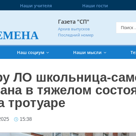
Наши учителя
Наши гости
Газета "СП"
Архив выпусков
ЕМЕНА
Последний номер
Наш социум
Наши мысли
Те
ру ЛО школьница-сам
ана в тяжелом состо
а тротуаре
2025
15:38