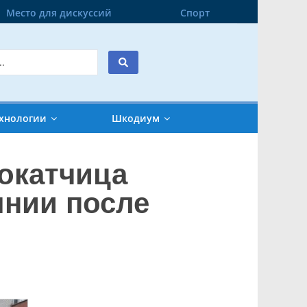
Место для дискуссий
Спорт
хнологии
Шкодиум
окатчица
янии после