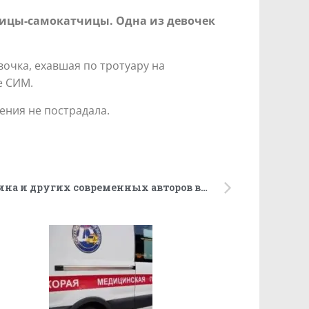
ьницы-самокатчицы. Одна из девочек
вочка, ехавшая по тротуару на
е СИМ.
ения не пострадала.
Книги Мединского, Прилепина и других современных авторов впервые вошли в программу внеклассного чтения