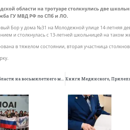
адской области на тротуаре столкнулись две школ
жба ГУ МВД РФ по СПб и ЛО.
новый Бор у дома №31 на Молодежной улице 14-летняя де
ением и столкнулась с 13-летней школьницей на таком ж
ована в тяжелом состоянии, вторая участница столкнов
рку.
Извлекли 60 жал. В Калининградской области на восьмилетнего мальчика напал пчелиный рой