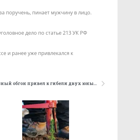
за поручень, пинает мужчину в лицо.
головное дело по статье 213 УК РФ
се и ранее уже привлекался к
В Свердловской области опасный обгон привел к гибели двух юных велосипедистов