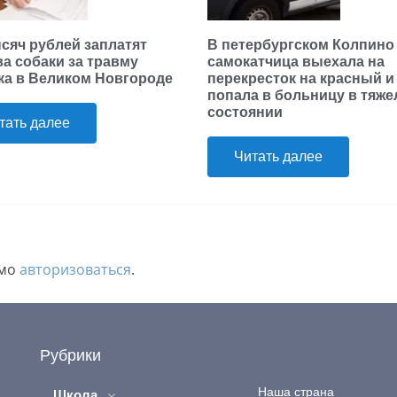
ысяч рублей заплатят
В петербургском Колпино
ва собаки за травму
самокатчица выехала на
ка в Великом Новгороде
перекресток на красный и
попала в больницу в тяж
состоянии
тать далее
Читать далее
имо
авторизоваться
.
Рубрики
Наша страна
Школа