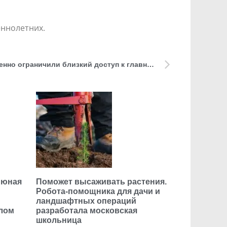
еннолетних.
Из-за ветра в Петербурге временно ограничили близкий доступ к главной новогодней елке
 юная
Поможет высаживать растения.
Робота-помощника для дачи и
ландшафтных операций
елом
разработала московская
школьница