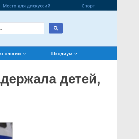
Место для дискуссий
Спорт
хнологии
Шкодиум
адержала детей,