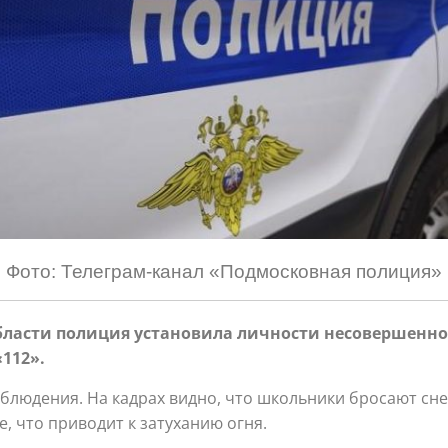
Фото: Телеграм-канал «Подмосковная полиция»
бласти полиция установила личности несовершенно
112».
людения. На кадрах видно, что школьники бросают сне
 что приводит к затуханию огня.