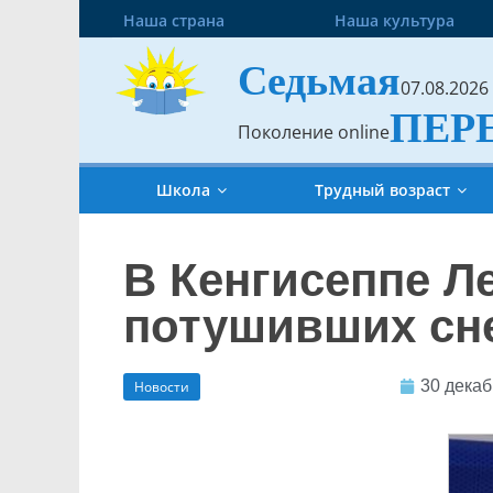
Наша страна
Наша культура
Седьмая
07.08.2026
ПЕР
Поколение online
Школа
Трудный возраст
В Кенгисеппе Л
потушивших сн
30 декаб
Новости