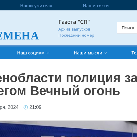
Наши учителя
Наши гости
Газета "СП"
Архив выпусков
ЕМЕНА
Последний номер
Наш социум
Наши мысли
Те
енобласти полиция з
егом Вечный огонь
ря, 2024
21:09