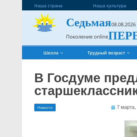
Наша страна
Наша культура
Седьмая
08.08.2026
ПЕР
Поколение online
Школа
Трудный возраст
В Госдуме пре
старшеклассни
7 марта,
Новости