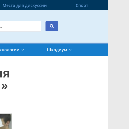
Место для дискуссий
Спорт
хнологии
Шкодиум
ля
и»