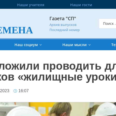
Наши учителя
Наши гости
Газета "СП"
Архив выпусков
ЕМЕНА
Последний номер
Наш социум
Наши мысли
Те
дложили проводить д
ков «жилищные урок
 2023
16:07