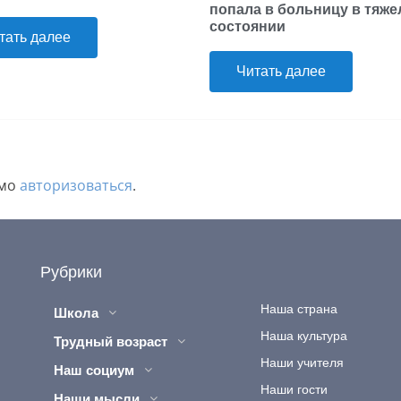
попала в больницу в тяж
состоянии
тать далее
Читать далее
имо
авторизоваться
.
Рубрики
Наша страна
Школа
Наша культура
Трудный возраст
Наши учителя
Наш социум
Наши гости
Наши мысли