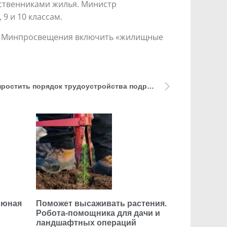
бственниками жилья. Министр
9 и 10 классам.
ить Минпросвещения включить «жилищные
Без опеки. К лету планируют упростить порядок трудоустройства подростков
 юная
Поможет высаживать растения.
Робота-помощника для дачи и
ландшафтных операций