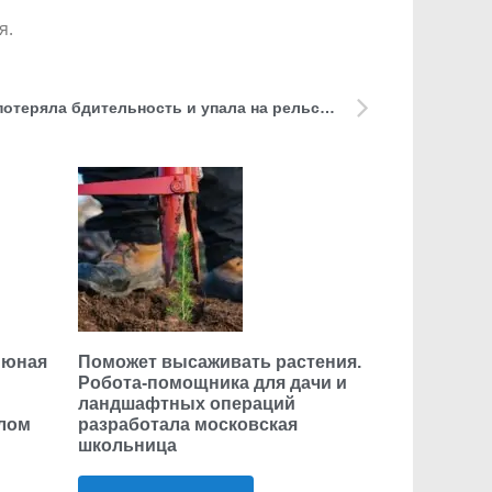
я.
Женщина с ребенком на руках потеряла бдительность и упала на рельсы в московском метро
 юная
Поможет высаживать растения.
Робота-помощника для дачи и
ландшафтных операций
елом
разработала московская
школьница