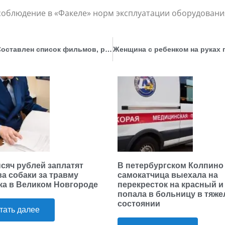
соблюдение в «Факеле» норм эксплуатации оборудовани
Классика и немного современных картин. Составлен список фильмов, рекомендованных школьникам
ысяч рублей заплатят
В петербургском Колпино
ва собаки за травму
самокатчица выехала на
ка в Великом Новгороде
перекресток на красный и
попала в больницу в тяж
состоянии
тать далее