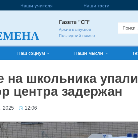
Наши учителя
Наши гости
Газета "СП"
Архив выпусков
ЕМЕНА
Последний номер
Наш социум
Наши мысли
Те
е на школьника упал
ор центра задержан
, 2025
12:06