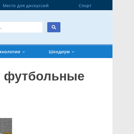
Место для дискуссий
Спорт
хнологии
Шкодиум
и футбольные