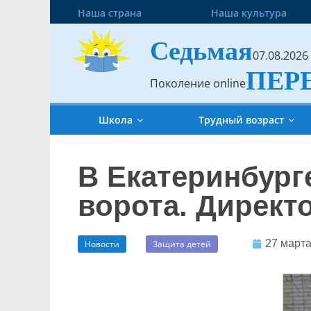
Наша страна
Наша культура
Седьмая
07.08.2026
ПЕР
Поколение online
Школа
Трудный возраст
В Екатеринбург
ворота. Директ
27 марта
Новости
Защита детей