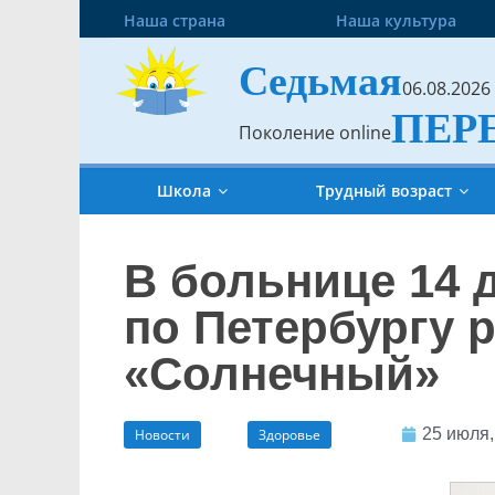
Наша страна
Наша культура
Седьмая
06.08.2026
ПЕР
Поколение online
Школа
Трудный возраст
В больнице 14 
по Петербургу 
«Солнечный»
25 июля,
Новости
Здоровье