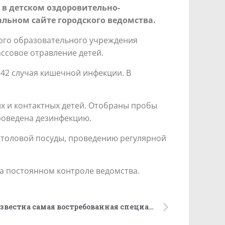
 в детском оздоровительно-
льном сайте городского ведомства.
кого образовательного учреждения
ссовое отравление детей.
42 случая кишечной инфекции. В
х и контактных детей. Отобраны пробы
проведена дезинфекцию.
столовой посуды, проведению регулярной
а постоянном контроле ведомства.
В стоматологи идут. Стала известна самая востребованная специальность целевого приема в медвузы