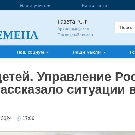
Наши учителя
Наши гости
Газета "СП"
Архив выпусков
ЕМЕНА
Последний номер
Наш социум
Наши мысли
Те
детей. Управление Р
рассказало ситуации 
 2024
17:06