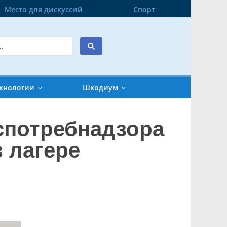
Место для дискуссий
Спорт
хнологии
Шкодиум
оспотребнадзора
в лагере