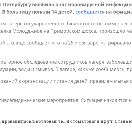
т-Петербургу выявило очаг норовирусной инфекции
 В больницу попали 14 детей,
сообщается
на официа
ском лагере государственного бюджетного некоммерчес
селке Молодежное на Приморском шоссе, произошло ма
й столице сообщает, что на 25 июля зарегистрировано 
раторное обследование сотрудников лагеря, заболевши
укции, воды и смывов. В лагере, как уже сообщалось, 
ований к организации питания детей, правилам мытья 
ивоэпидемические мероприятия. Ситуация находится н
Яму не огородили. Семилетняя девочка провалилась в котлован теплотрассы с дождевой водой и утонула