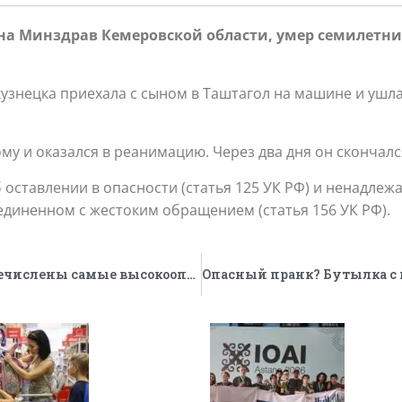
на Минздрав Кемеровской области, умер семилетни
узнецка приехала с сыном в Таштагол на машине и ушла
му и оказался в реанимацию. Через два дня он скончалс
б оставлении в опасности (статья 125 УК РФ) и ненадл
диненном с жестоким обращением (статья 156 УК РФ).
Велокурьеры, операторы и другие. Перечислены самые высокооплачиваемые вакансии для молодежи летом