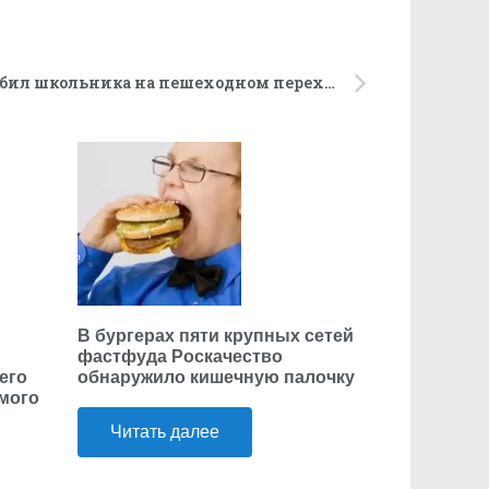
В Петербурге внедорожник сбил школьника на пешеходном переходе
В бургерах пяти крупных сетей
фастфуда Роскачество
его
обнаружило кишечную палочку
ьмого
Читать далее