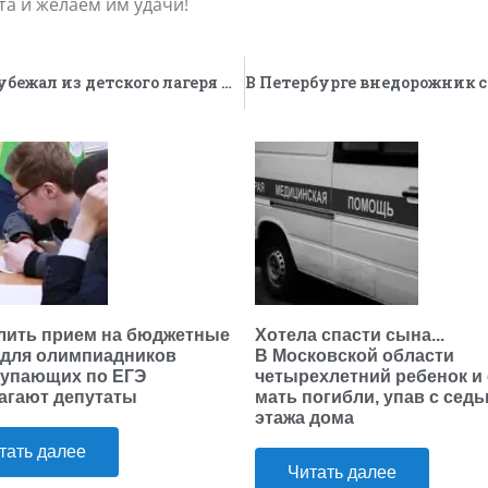
та и желаем им удачи!
Не умел плавать. 15-летний подросток убежал из детского лагеря и утонул в реке
лить прием на бюджетные
Хотела спасти сына...
 для олимпиадников
В Московской области
тупающих по ЕГЭ
четырехлетний ребенок и 
агают депутаты
мать погибли, упав с сед
этажа дома
тать далее
Читать далее