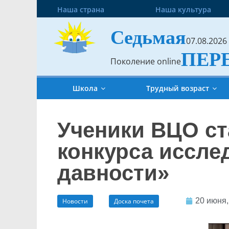
Наша страна
Наша культура
Седьмая
07.08.2026
ПЕР
Поколение online
Школа
Трудный возраст
Ученики ВЦО с
конкурса иссле
давности»
20 июня,
Новости
Доска почета