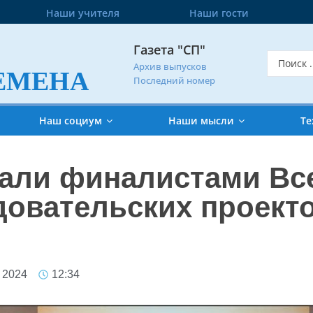
Наши учителя
Наши гости
Газета "СП"
Архив выпусков
ЕМЕНА
Последний номер
Наш социум
Наши мысли
Те
тали финалистами Вс
довательских проекто
 2024
12:34