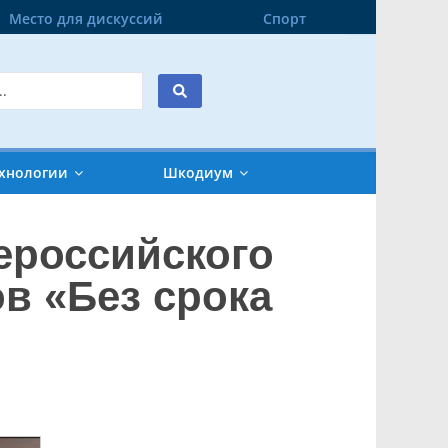
Место для дискуссий
Спорт
хнологии
Шкодиум
ероссийского
в «Без срока