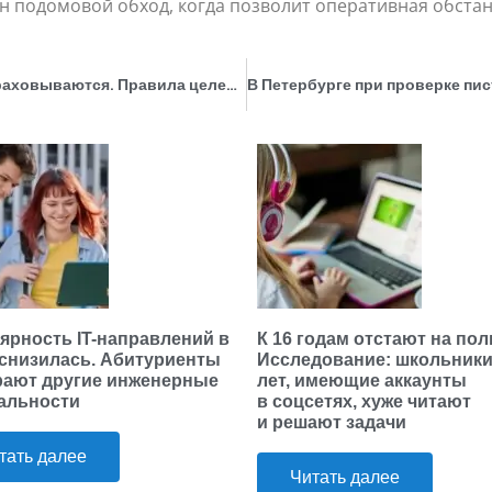
н подомовой обход, когда позволит оперативная обстан
Заказчики отстранены, абитуриенты подстраховываются. Правила целевого набора в вузы предложили доработать
ярность IT-направлений в
К 16 годам отстают на пол
 снизилась. Абитуриенты
Исследование: школьники 
ают другие инженерные
лет, имеющие аккаунты
альности
в соцсетях, хуже читают
и решают задачи
тать далее
Читать далее