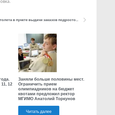
овка.
В Петербурге при проверке пистолета в пункте выдачи заказов подросток выстрелил в голову школьнице
года.
Заняли больше половины мест.
11, 12
Ограничить прием
олимпиадников на бюджет
квотами предложил ректор
МГИМО Анатолий Торкунов
Читать далее