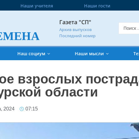
Наши учителя
Наши гости
Газета "СП"
Архив выпусков
ЕМЕНА
Последний номер
Наш социум
Наши мысли
Те
вое взрослых постра
урской области
а, 2024
07:15