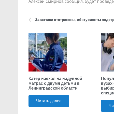
Алексей Смирнов сообщил, будет проведе
Катер наехал на надувной
Попул
матрас с двумя детьми в
вузах
Ленинградской области
выбир
специ
Читать далее
Чи