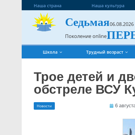
Наша страна
Наша культура
Седьмая
06.08.2026
ПЕР
Поколение online
Школа
Трудный возраст
Трое детей и д
обстреле ВСУ К
6 август
Новости