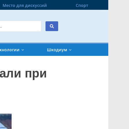
Место для дискуссий
Спорт
хнологии
Шкодиум
дали при