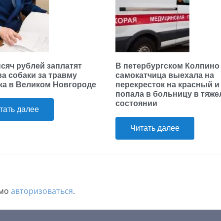
ысяч рублей заплатят
В петербургском Колпино
ва собаки за травму
самокатчица выехала на
ка в Великом Новгороде
перекресток на красный и
попала в больницу в тяж
состоянии
тать далее
Читать далее
имо
авторизоваться
.