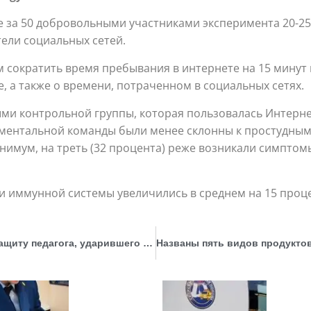
 за 50 добровольными участниками эксперимента 20-25
тели социальных сетей.
сократить время пребывания в интернете на 15 минут 
 а также о времени, потраченном в социальных сетях.
ыми контрольной группы, которая пользовалась Интерн
ментальной команды были менее склонны к простудным 
минимум, на треть (32 процента) реже возникали симпто
 иммунной системы увеличились в среднем на 15 проц
Ученики и родители собирают подписи в защиту педагога, ударившего нарушителей дисциплины