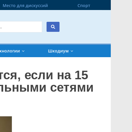
Место для дискуссий
Спорт
хнологии
Шкодиум
ся, если на 15
альными сетями