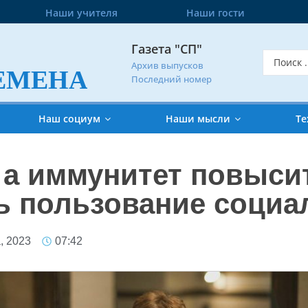
Наши учителя
Наши гости
Газета "СП"
Архив выпусков
ЕМЕНА
Последний номер
Наш социум
Наши мысли
Те
 а иммунитет повысит
ь пользование соци
, 2023
07:42