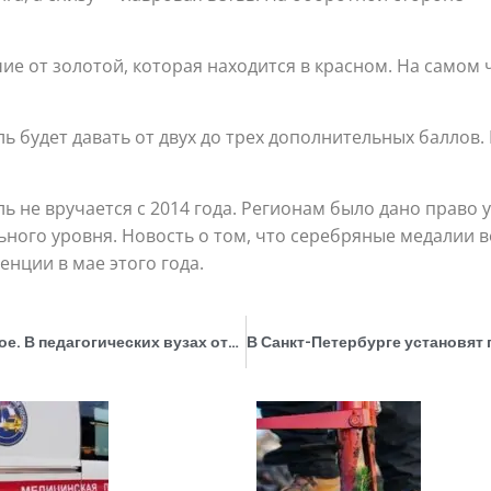
ие от золотой, которая находится в красном. На самом 
ь будет давать от двух до трех дополнительных баллов
ь не вручается с 2014 года. Регионам было дано право
ного уровня. Новость о том, что серебряные медалии ве
енции в мае этого года.
Робототехника, медиакоммуникации и другое. В педагогических вузах открываются новые профили