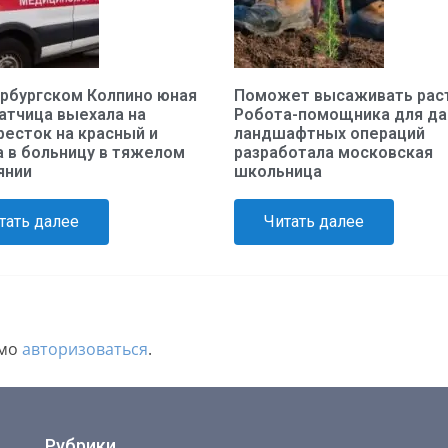
ербургском Колпино юная
Поможет высаживать раст
атчица выехала на
Робота-помощника для да
ресток на красный и
ландшафтных операций
а в больницу в тяжелом
разработала московская
янии
школьница
тать далее
Читать далее
имо
авторизоваться
.
Рубрики