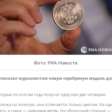
Фото: РИА Новости.
 показал журналистам новую серебряную медаль дл
торые по итогам года получат одну или две четверки.
хожа на золотую, она отличается только цветом. На од
ига, а снизу — лавровая ветвь. На оборотной стороне —