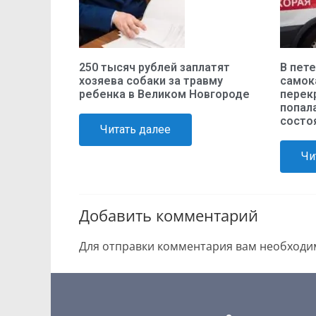
250 тысяч рублей заплатят
В пет
хозяева собаки за травму
самок
ребенка в Великом Новгороде
перек
попал
состо
Читать далее
Чи
Добавить комментарий
Для отправки комментария вам необход