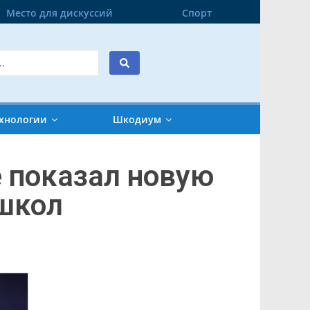
Место для дискуссий
Спорт
хнологии
Шкодиум
е показал новую
школ