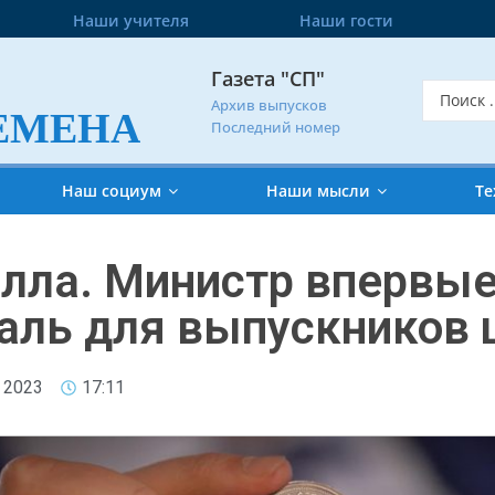
Наши учителя
Наши гости
Газета "СП"
Архив выпусков
ЕМЕНА
Последний номер
Наш социум
Наши мысли
Те
алла. Министр впервы
аль для выпускников 
 2023
17:11