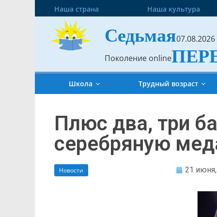
Наша страна
Наша культура
Седьмая
07.08.2026
ПЕР
Поколение online
Школа
Трудный возраст
Плюс два, три б
серебряную мед
21 июня,
Новости