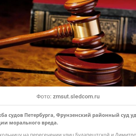
Фото: zmsut.sledcom.ru
ба судов Петербурга, Фрунзенский районный суд уд
ии морального вреда.
кольницу на пересечении улиц Будапештской и Димитр