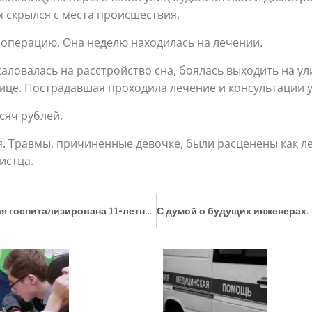
 скрылся с места происшествия.
 операцию. Она неделю находилась на лечении.
аловалась на расстройство сна, боялась выходить на у
ице. Пострадавшая проходила лечение и консультации у
сяч рублей.
я. Травмы, причиненные девочке, были расценены как ле
истца.
В Томске после нападения домашнего алабая госпитализирована 11-летняя школьница. Возбуждено уголовное дело