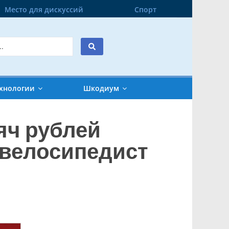
Место для дискуссий
Спорт
хнологии
Шкодиум
яч рублей
 велосипедист