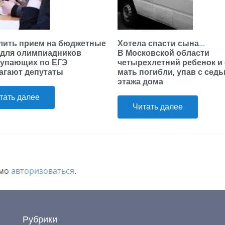
лить прием на бюджетные
Хотела спасти сына...
 для олимпиадников
В Московской области
тупающих по ЕГЭ
четырехлетний ребенок и 
агают депутаты
мать погибли, упав с сед
этажа дома
тать далее
Читать далее
имо
авторизоваться
.
Рубрики