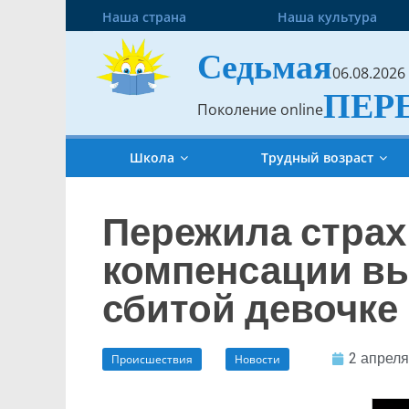
Наша страна
Наша культура
Седьмая
06.08.2026
ПЕР
Поколение online
Школа
Трудный возраст
Пережила страх
компенсации вы
сбитой девочке
2 апреля
Происшествия
Новости