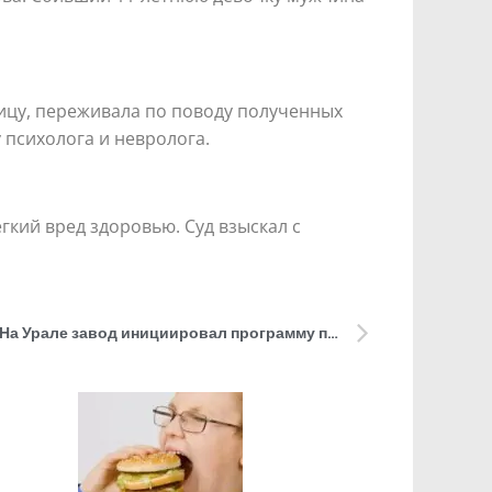
лицу, переживала по поводу полученных
 психолога и невролога.
гкий вред здоровью. Суд взыскал с
С думой о будущих инженерах. На Урале завод инициировал программу привлечения в школы учителей точных и естественных наук