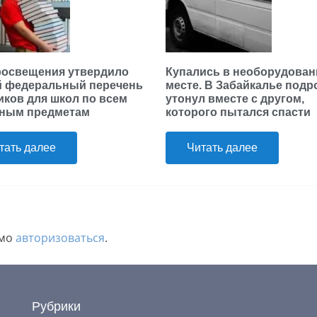
освещения утвердило
Купались в необорудова
 федеральный перечень
месте. В Забайкалье подр
иков для школ по всем
утонул вместе с другом,
ным предметам
которого пытался спасти
тать далее
Читать далее
имо
авторизоваться
.
Рубрики