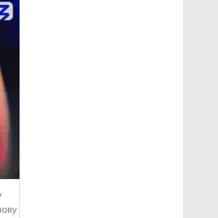
у
нову