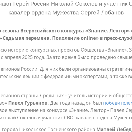
чают Герой России Николай Соколов и участник 
кавалер ордена Мужества Сергей Лобанов
 сезона Всероссийского конкурса «Знание. Лектор»
 «Седьмая перемена. Поколение
online
» в пресс-слу
сю историю конкурсных проектов Общества «Знание». За
с апреля 2025 года. За это время было проведено свыше 
регионов России. Для них были организованы стратегич
тельские лекции с федеральными экспертами, а также в
егионов страны. Среди них – учитель истории и общест
ово»
Павел Гурьянов.
Два года назад он был
победителе
Свое выступление на конкурсе «Знание. Лектор» Павел С
иколай Соколов и участник СВО, кавалер ордена Мужест
 города Никольское Тосненского района
Матвей Лебед