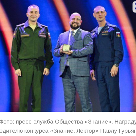
Фото: пресс-служба Общества «Знание». Наград
едителю конкурса «Знание. Лектор» Павлу Гурья