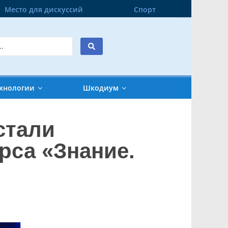
Место для дискуссий
Спорт
хнологии
Шкодиум
стали
рса «Знание.