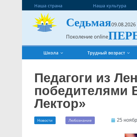
Наша страна
Наша культура
Седьмая
09.08.2026
ПЕР
Поколение online
Школа
Трудный возраст
Педагоги из Ле
победителями В
Лектор»
25 ноябр
Новости
Любознание