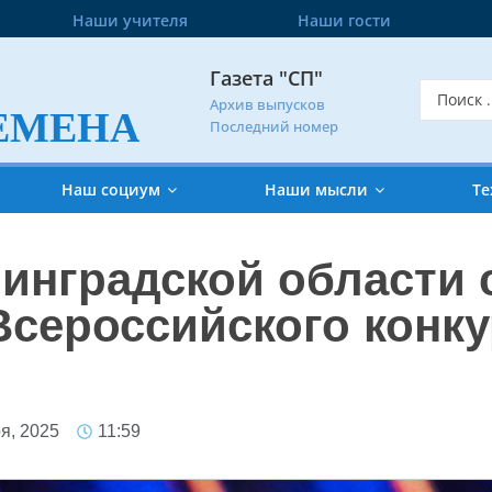
Наши учителя
Наши гости
Газета "СП"
Архив выпусков
ЕМЕНА
Последний номер
Наш социум
Наши мысли
Те
нинградской области 
сероссийского конку
я, 2025
11:59