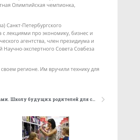
атная Олимпийская чемпионка,
а) Санкт-Петербургского
 с лекциями про экономику, бизнес и
еского агентства, член президиума и
й Научно-экспертного Совета Совбеза
своем регионе. Им вручили технику для
Научат быть папами и мамами. Школу будущих родителей для студентов вузов создает Минобрнауки