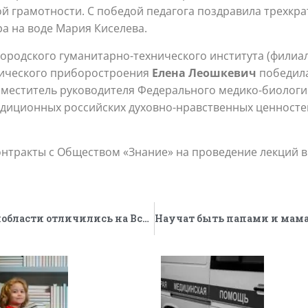
й грамотности. С победой педагога поздравила трехкр
ра на воде Мария Киселева.
ородского гуманитарно-технического института (филиал
мического приборостроения
Елена Леошкевич
победила
аместитель руководителя Федерального медико-биологич
диционных российских духовно-нравственных ценносте
нтракты с Обществом «Знание» на проведение лекций в 
Юные борцы из города Всеволожска Ленобласти отличились на Всероссийском турнире «Северное сияние» в Мурманске