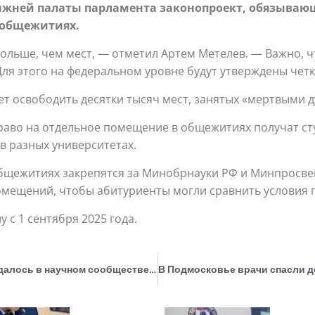
ижней палаты парламента законопроект, обязывающ
 общежитиях.
льше, чем мест, — отметил Артем Метелев. — Важно, ч
Для этого на федеральном уровне будут утверждены чет
ет освободить десятки тысяч мест, занятых «мертвыми 
раво на отдельное помещение в общежитиях получат сту
 в разных университетах.
бщежитиях закрепятся за Минобрнауки РФ и Минпросве
омещений, чтобы абитуриенты могли сравнить условия 
у с 1 сентября 2025 года.
РАН: Пособие по «Семьеведению» не обсуждалось в научном сообществе и не было одобрено