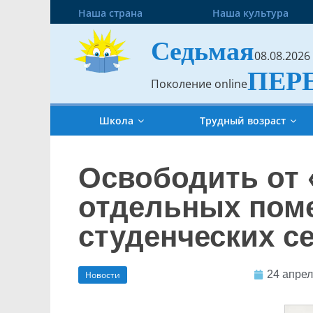
Наша страна
Наша культура
Седьмая
08.08.2026
ПЕР
Поколение online
Школа
Трудный возраст
Освободить от 
отдельных пом
студенческих с
24 апрел
Новости