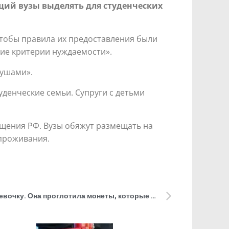
ий вузы выделять для студенческих
тобы правила их предоставления были
кие критерии нуждаемости».
душами».
денческие семьи. Супруги с детьми
щения РФ. Вузы обяжут размещать на
проживания.
В Подмосковье врачи спасли девочку. Она проглотила монеты, которые застряли в желудке