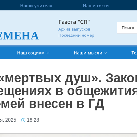
Наши учителя
Наши гости
Газета "СП"
Архив выпусков
ЕМЕНА
Последний номер
Наш социум
Наши мысли
Те
«мертвых душ». Зако
ещениях в общежития
емей внесен в ГД
я, 2025
18:28