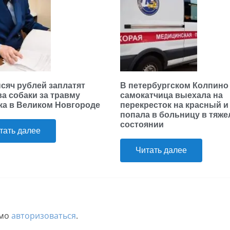
ысяч рублей заплатят
В петербургском Колпино
ва собаки за травму
самокатчица выехала на
ка в Великом Новгороде
перекресток на красный и
попала в больницу в тяж
состоянии
тать далее
Читать далее
имо
авторизоваться
.