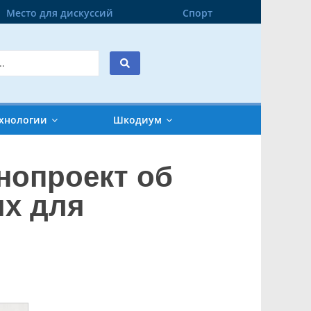
Место для дискуссий
Спорт
хнологии
Шкодиум
нопроект об
х для