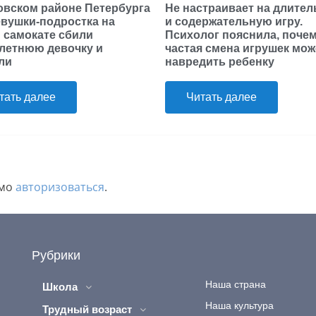
овском районе Петербурга
Не настраивает на длите
евушки-подростка на
и содержательную игру.
 самокате сбили
Психолог пояснила, поче
летнюю девочку и
частая смена игрушек мож
ли
навредить ребенку
тать далее
Читать далее
имо
авторизоваться
.
Рубрики
Наша страна
Школа
Наша культура
Трудный возраст