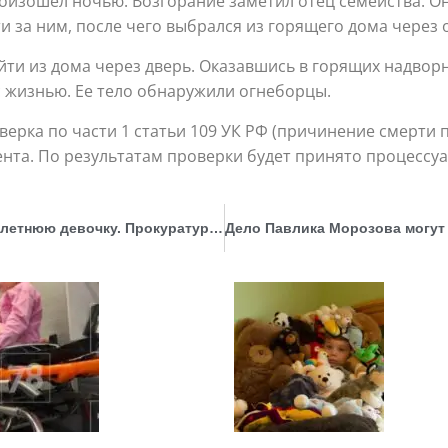
оизошел ночью. Возгорание заметил отец семейства. Он 
и за ним, после чего выбрался из горящего дома через 
йти из дома через дверь. Оказавшись в горящих надвор
 жизнью. Ее тело обнаружили огнеборцы.
ерка по части 1 статьи 109 УК РФ (причинение смерти 
ента. По результатам проверки будет принято процессу
Воспитанники детского сада искусали трехлетнюю девочку. Прокуратура проведет проверку