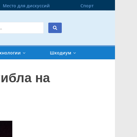
Место для дискуссий
Спорт
хнологии
Шкодиум
гибла на