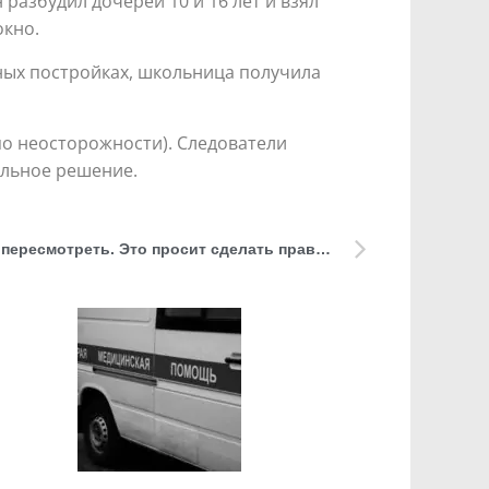
разбудил дочерей 10 и 16 лет и взял
окно.
ных постройках, школьница получила
по неосторожности). Следователи
альное решение.
Дело Павлика Морозова могут пересмотреть. Это просит сделать правнук убийцы пионера-героя