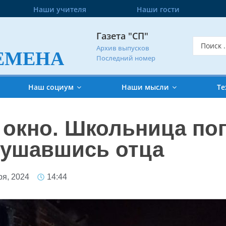
Наши учителя
Наши гости
Газета "СП"
Архив выпусков
ЕМЕНА
Последний номер
Наш социум
Наши мысли
Те
 окно. Школьница по
лушавшись отца
ря, 2024
14:44