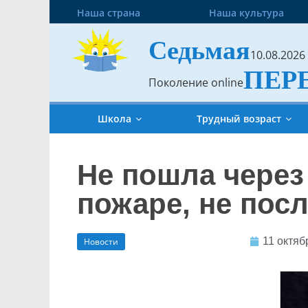
Наша страна
Наша культура
Седьмая
10.08.2026
ПЕР
Поколение online
Школа
Трудный возраст
Не пошла через
пожаре, не пос
11 октяб
Новости