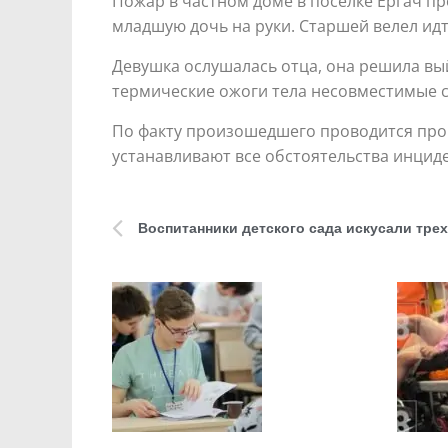
Пожар в частном доме в поселке Ергач пр
младшую дочь на руки. Старшей велел идт
Девушка ослушалась отца, она решила вы
термические ожоги тела несовместимые с
По факту произошедшего проводится пров
устанавливают все обстоятельства инцид