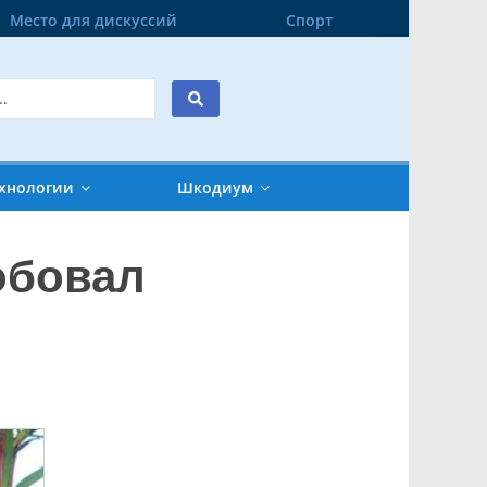
Место для дискуссий
Спорт
хнологии
Шкодиум
обовал