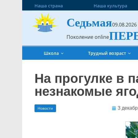
Наша страна
Наша культура
Седьмая
09.08.2026
ПЕР
Поколение online
Школа
Трудный возраст
На прогулке в 
незнакомые яго
3 декабр
Новости