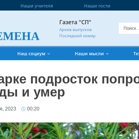
Наши учителя
Наши гости
Газета "СП"
Архив выпусков
ЕМЕНА
Последний номер
Наш социум
Наши мысли
Те
парке подросток попр
ды и умер
я, 2023
00:20