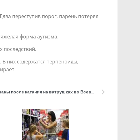
 Едва переступив порог, парень потерял
тяжелая форма аутизма.
х последствий.
ях. В них содержатся терпеноиды,
ирает.
Два школьника госпитализированы после катания на ватрушках во Всеволожском районе и Петербурге