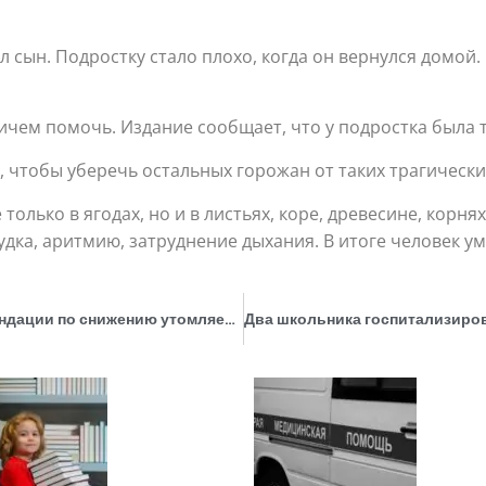
л сын. Подростку стало плохо, когда он вернулся домой.
ичем помочь. Издание сообщает, что у подростка была 
 чтобы уберечь остальных горожан от таких трагически
е только в ягодах, но и в листьях, коре, древесине, корн
ка, аритмию, затруднение дыхания. В итоге человек ум
В Минздраве впервые подготовили рекомендации по снижению утомляемости школьников