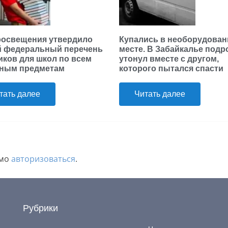
освещения утвердило
Купались в необорудова
 федеральный перечень
месте. В Забайкалье подр
иков для школ по всем
утонул вместе с другом,
ным предметам
которого пытался спасти
тать далее
Читать далее
имо
авторизоваться
.
Рубрики