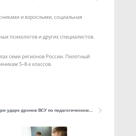
сниками и взрослыми, социальная
ных психологов и других специалистов.
олах семи регионов России. Пилотный
еникам 5–8-х классов.
35 человек пострадали в ЛНР при ударе дронов ВСУ по педагогическому колледжу. Из-под завалов извлекли тело студента