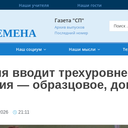
Наши учителя
Наши гости
Газета "СП"
Архив выпусков
ЕМЕНА
Последний номер
Наш социум
Наши мысли
Те
я вводит трехуровне
ия — образцовое, до
2026
21:11