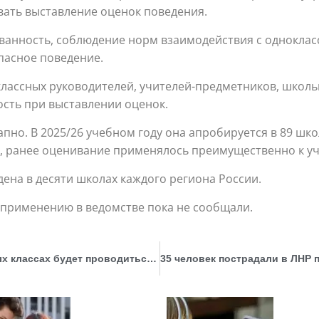
вать выставление оценок поведения.
ванность, соблюдение норм взаимодействия с одноклас
опасное поведение.
классных руководителей, учителей-предметников, школь
ость при выставлении оценок.
пно. В 2025/26 учебном году она апробируется в 89 шк
в, ранее оценивание применялось преимущественно к уч
дена в десяти школах каждого региона России.
 применению в ведомстве пока не сообщали.
В феврале. Стало известно, когда в девятых классах будет проводиться устный экзамен по истории