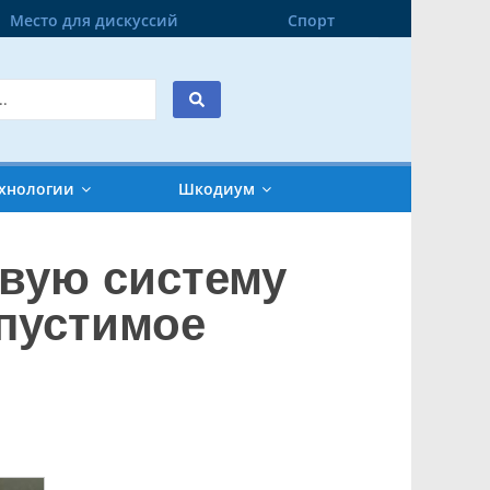
Место для дискуссий
Спорт
хнологии
Шкодиум
вую систему
пустимое