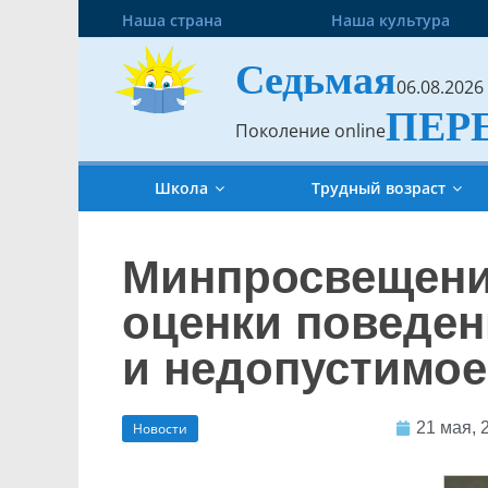
Наша страна
Наша культура
Седьмая
06.08.2026
ПЕР
Поколение online
Школа
Трудный возраст
Минпросвещени
оценки поведен
и недопустимое
21 мая, 
Новости