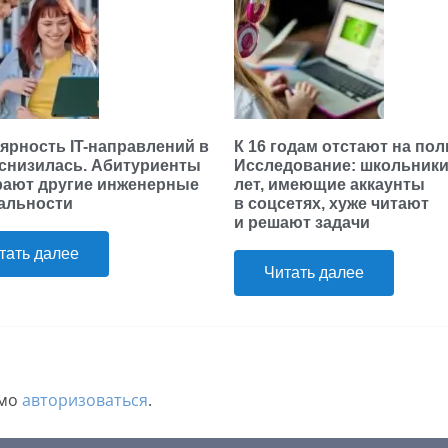
ярность IT-направлений в
К 16 годам отстают на пол
 снизилась. Абитуриенты
Исследование: школьники 
ают другие инженерные
лет, имеющие аккаунты
альности
в соцсетях, хуже читают
и решают задачи
тать далее
Читать далее
имо
авторизоваться
.