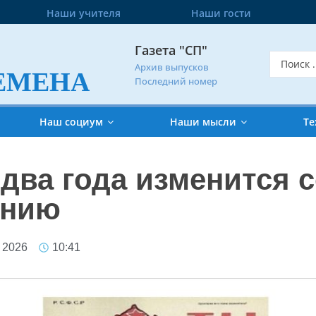
Наши учителя
Наши гости
Газета "СП"
Архив выпусков
ЕМЕНА
Последний номер
Наш социум
Наши мысли
Те
 два года изменится 
анию
 2026
10:41