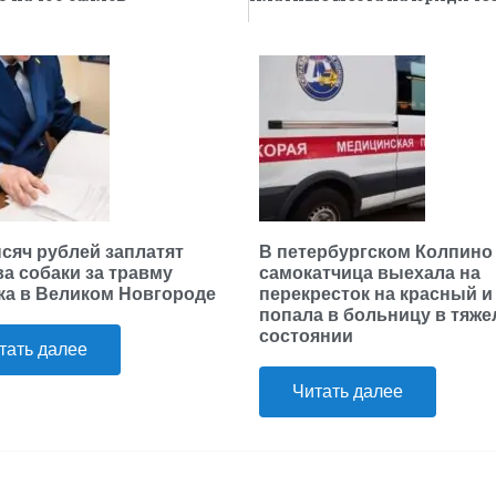
ысяч рублей заплатят
В петербургском Колпино
ва собаки за травму
самокатчица выехала на
ка в Великом Новгороде
перекресток на красный и
попала в больницу в тяж
состоянии
тать далее
Читать далее