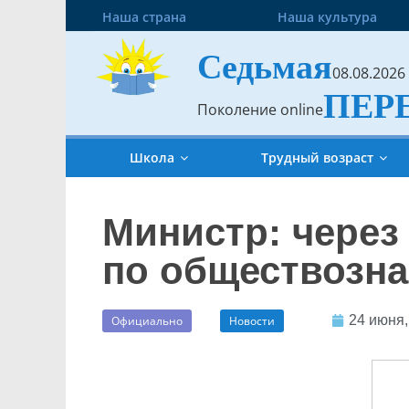
Наша страна
Наша культура
Седьмая
08.08.2026
ПЕР
Поколение online
Школа
Трудный возраст
Министр: через
по обществозн
24 июня,
Официально
Новости