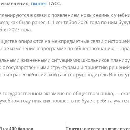
ы изменения,
пишет
ТАСС.
 планируются в связи с появлением новых единых учебн
класса, как было ранее. С 1 сентября 2026 года по ним буд
бря 2027 года.
бществе опираются на межпредметные связи с историей,
вное изменение в программе по обществознанию — пра
реальными жизненными ситуациями: школьников планиру
 с государственными структурами и принятию решений
ояснял ранее «Российской газете» руководитель Инстит
ом государственном экзамене по обществознанию, — ска
чебном году никаких новшеств не будет, ребята учатся
 на 400 баллов