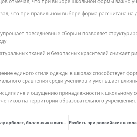
цов отмечал, что при выборе школьной формы важно уч
азал, что при правильном выборе форма рассчитана на 
 упрощает повседневные сборы и позволяет структуриро
ду.
атуральных тканей и безопасных красителей снижает ри
едение единого стиля одежды в школах способствует 
циального сравнения среди учеников и уменьшает влиян
 дисциплине и ощущению принадлежности к школьному с
учеников на территории образовательного учреждения.
В Челябинске девятиклассник принес в школу арбалет, баллончик и сигнальный пистолет и выстрелил в ровесницу