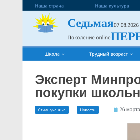
Наша страна
Наша культура
Седьмая
07.08.2026
ПЕР
Поколение online
Школа
Трудный возраст
Эксперт Минпро
покупки школь
26 марта
Стиль ученика
Новости