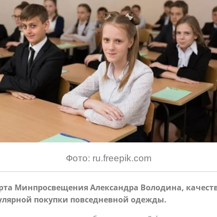
Фото: ru.freepik.com
перта Минпросвещения Александра Володина, качес
улярной покупки повседневной одежды.