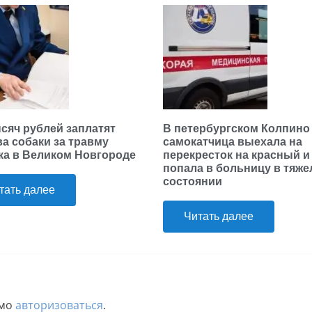
ысяч рублей заплатят
В петербургском Колпино
ва собаки за травму
самокатчица выехала на
ка в Великом Новгороде
перекресток на красный и
попала в больницу в тяж
состоянии
тать далее
Читать далее
имо
авторизоваться
.