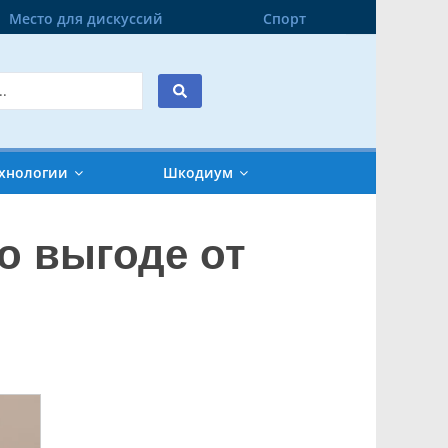
Место для дискуссий
Спорт
хнологии
Шкодиум
о выгоде от