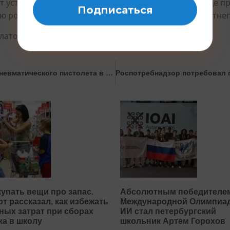
 установление всех обстоятельств инцидента. В ходе п
ю родителями обязанностей по воспитанию малолетнег
латоре держать детей за руку.
Попал в подростка. Ученик выстрелил из пневматического пистолета в школе на Ямале
купать вещи про запас.
Абсолютным победителе
т рассказал, как избежать
Международной Олимпиа
ных затрат при сборах
ИИ стал петербургский
ка в школу
школьник Артем Горохов