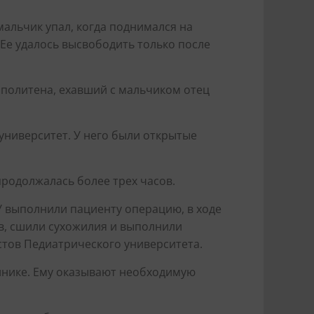
мальчик упал, когда поднимался на
 Ее удалось высвободить только после
ополитена, ехавший с мальчиком отец
ниверситет. У него были открытые
продолжалась более трех часов.
 выполнили пациенту операцию, в ходе
в, сшили сухожилия и выполнили
стов Педиатрического университета.
линике. Ему оказывают необходимую