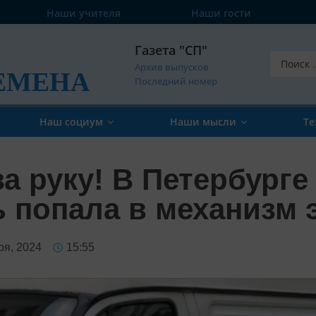
Наши учителя
Наши гости
Газета "СП"
Архив выпусков
ЕМЕНА
Последний номер
Наш социум
Наши мысли
Те
а руку! В Петербурге
ь попала в механизм 
ря, 2024
15:55