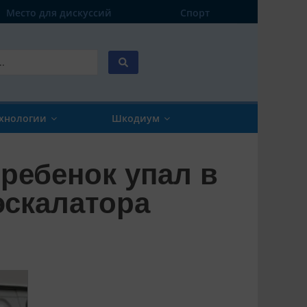
Место для дискуссий
Спорт
хнологии
Шкодиум
 ребенок упал в
эскалатора