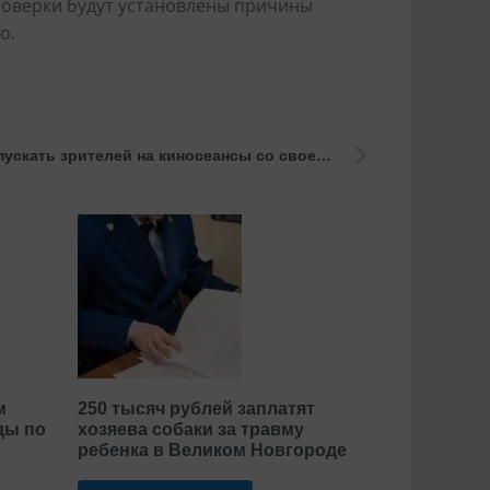
роверки будут установлены причины
о.
Роспотребнадзор потребовал пускать зрителей на киносеансы со своей едой и напитками
м
250 тысяч рублей заплатят
ды по
хозяева собаки за травму
ребенка в Великом Новгороде