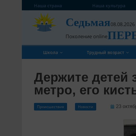
Наша страна
Наша культура
Седьмая
08.08.2026
ПЕР
Поколение online
Школа
Трудный возраст
Держите детей з
метро, его кист
23 октяб
Происшествия
Новости