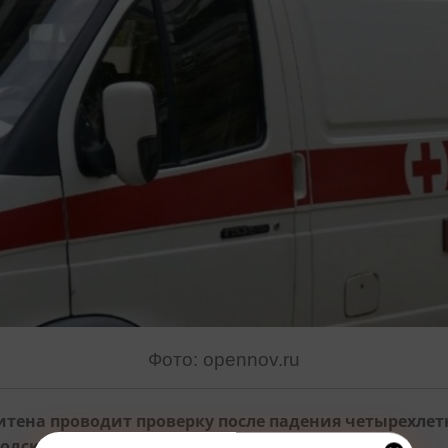
Фото: opennov.ru
итена проводит проверку после падения четырехл
родского ведомства.