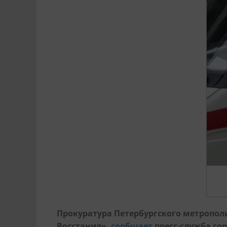
Прокуратура Петербургского метропол
Восстания»,
сообщает
пресс-служба го