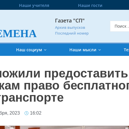
Наши учителя
Наши гости
Газета "СП"
Архив выпусков
ЕМЕНА
Последний номер
Наш социум
Наши мысли
Те
ложили предоставить
кам право бесплатног
транспорте
бря, 2023
16:02