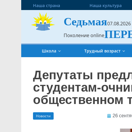
Наша страна
Наша культура
Седьмая
07.08.2026
ПЕР
Поколение online
Школа
Трудный возраст
Депутаты пред
студентам-очни
общественном 
26 сентя
Новости