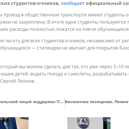
ских студентов-очников,
сообщает
официальный сай
на проезд в общественном транспорте имеют студенты 
жки не закреплена. В итоге одни студенты пользуются 
чаях расходы полностью ложатся на плечи обучающихся 
 льготу для всех студентов-очников, независимо от ре
бучающихся — стипендии не хватает для покрытия базо
торый мы можем сделать для тех, кто уже через 5–10 ле
 наших детей, водить поезда и самолеты, разрабатывать
Сергей Леонов.
Идею ректора РАНХиГС возродить Царскосельский лицей поддержал Президент РФ