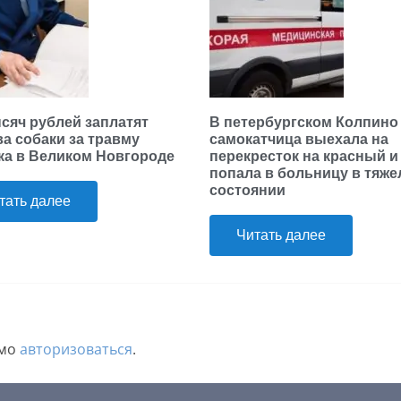
ысяч рублей заплатят
В петербургском Колпино
ва собаки за травму
самокатчица выехала на
ка в Великом Новгороде
перекресток на красный и
попала в больницу в тяж
состоянии
тать далее
Читать далее
имо
авторизоваться
.