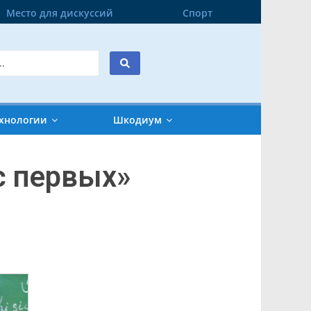
Место для дискуссий
Спорт
хнологии
Шкодиум
с первых»