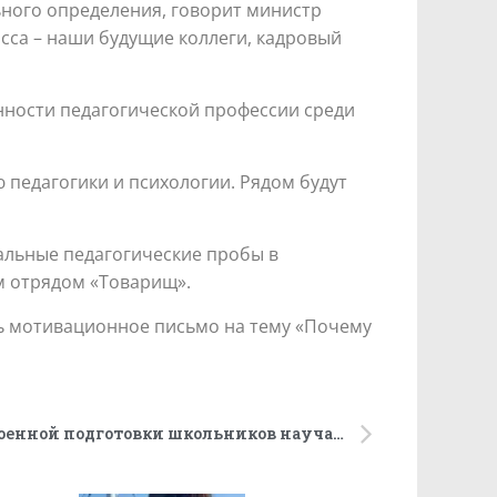
ного определения, говорит министр
сса – наши будущие коллеги, кадровый
анности педагогической профессии среди
 педагогики и психологии. Рядом будут
нальные педагогические пробы в
м отрядом «Товарищ».
ть мотивационное письмо на тему «Почему
В рамках курса начальной военной подготовки школьников научат управлять беспилотниками