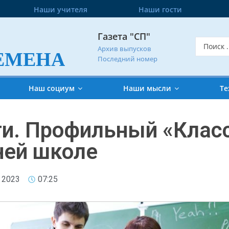
Наши учителя
Наши гости
Газета "СП"
Архив выпусков
ЕМЕНА
Последний номер
Наш социум
Наши мысли
Те
ги. Профильный «Клас
ней школе
 2023
07:25