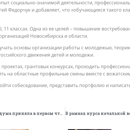
опыт социально-значимой деятельности, профессиональ
ей Федорчук и добавляет, что «обучающиеся такого кла
, 11 классах. Одна из ее целей – повышение востребов
организаций Новосибирска и области.
зучать основы организации работы с молодежью, теорию
Российского движения детей и молодежи.
х проектах, грантовых конкурсах, проходить профессио
ить на областные профильные смены вместе с вожатски
ройти собеседование, представить портфолио и написа
Вместо уборщиц работать не будут. Госдума приняла в первом чтении закон о трудовом воспитании в школах