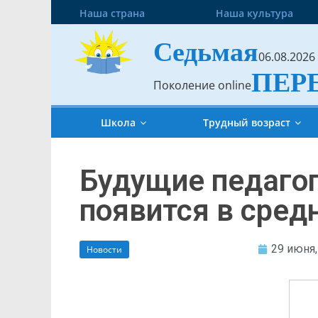
Наша страна
Наша культура
Седьмая
06.08.2026
ПЕР
Поколение online
Школа
Трудный возраст
Будущие педаго
появится в сред
29 июня,
Новости