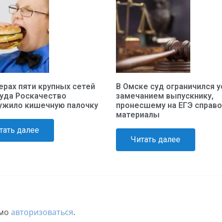
ерах пяти крупных сетей
В Омске суд ограничился 
уда Роскачество
замечанием выпускнику,
ужило кишечную палочку
пронесшему на ЕГЭ справ
материалы
тать далее
Читать далее
имо
авторизоваться
.