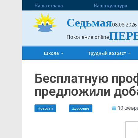
Наша страна
Наша культура
Седьмая
08.08.2026
ПЕР
Поколение online
Школа
Трудный возраст
Бесплатную проф
предложили доб
10 февра
Новости
Здоровье