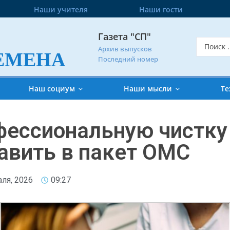
Наши учителя
Наши гости
Газета "СП"
Архив выпусков
ЕМЕНА
Последний номер
Наш социум
Наши мысли
Те
ессиональную чистку 
авить в пакет ОМС
ля, 2026
09:27