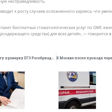
ьную несправедливость.
водит к росту случаев осложненного кариеса, что увели
пакет бесплатных стоматологических услуг по ОМС еже
рсодержащего средства) для всех детей», — говорится в
Передавать искусственному интеллекту проверку ЕГЭ Рособрнадзор не планирует