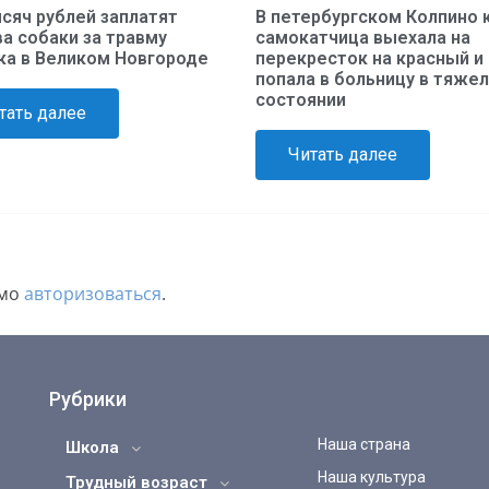
ысяч рублей заплатят
В петербургском Колпино 
а собаки за травму
самокатчица выехала на
ка в Великом Новгороде
перекресток на красный и
попала в больницу в тяже
состоянии
тать далее
Читать далее
имо
авторизоваться
.
Рубрики
Наша страна
Школа
Наша культура
Трудный возраст