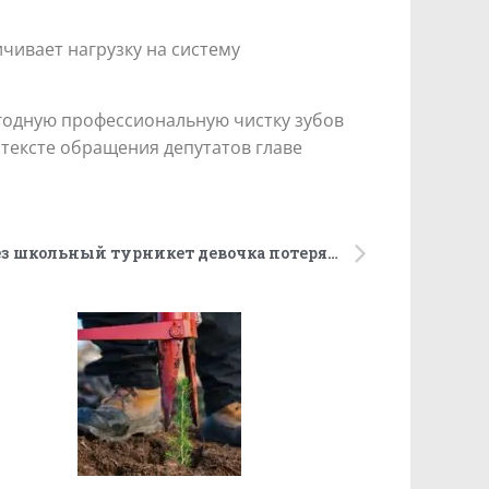
чивает нагрузку на систему
годную профессиональную чистку зубов
 тексте обращения депутатов главе
В Москве после прохода через школьный турникет девочка потеряла сознание. Предположительно, от удара током