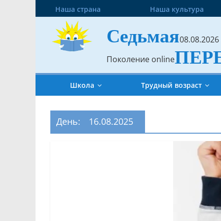
Наша страна
Наша культура
Седьмая
08.08.2026
ПЕР
Поколение online
Школа
Трудный возраст
День:
16.08.2025