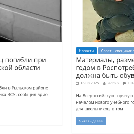
Новости
Советы специали
ец погибли при
Материалы, разме
ской области
годом в Роспотре
должна быть обу
16.08.2025
admin
0 К
ибли в Рыльском районе
ника ВСУ, сообщил врио
На Всероссийскую горячую
началом нового учебного г
для школьников, в том
Читать далее