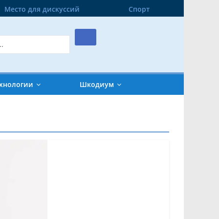
Место для дискуссий
Спорт
хнологии
Шкодиум