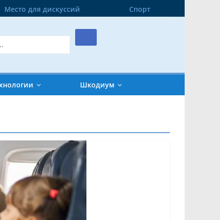
Место для дискуссий
Спорт
хнологии
Шкодиум