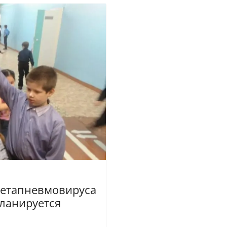
метапневмовируса
планируется