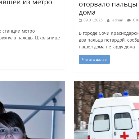
дившей из метро
оторвало пальцы 
дома
09.01.2025
admin
0 К
о станции метро
В городе Сочи Краснодарск
 рухнула наледь. Школьнице
два пальца петардой, сооб
нашел дома петарду дома
Читать далее