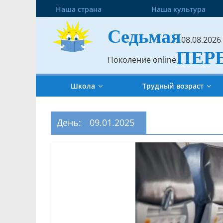
Наша страна
Наша культура
Седьмая
08.08.2026
ПЕР
Поколение online
Школа
Трудный возраст
День:
09.01.2025