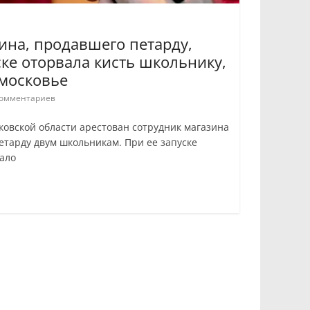
ина, продавшего петарду,
ске оторвала кисть школьнику,
дмосковье
омментариев
ковской области арестован сотрудник магазина
тарду двум школьникам. При ее запуске
ало