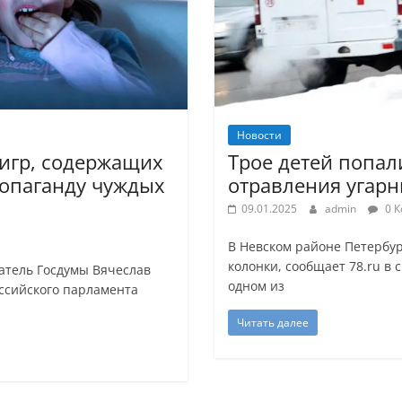
Новости
оигр, содержащих
Трое детей попал
ропаганду чуждых
отравления угарн
09.01.2025
admin
0 К
В Невском районе Петербур
колонки, сообщает 78.ru в
атель Госдумы Вячеслав
одном из
оссийского парламента
Читать далее