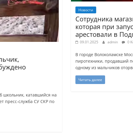
Новости
Сотрудника магаз
которая при запу
арестовали в По
09.01.2025
admin
0 К
В городе Волоколамске Мос
льчик,
пиротехники, продавший пе
збуждено
одному из мальчиков оторв
Читать далее
б школьник, катавшийся на
ет пресс-служба СУ СКР по