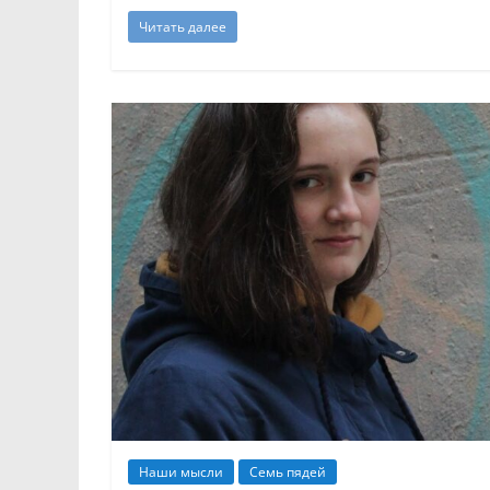
Читать далее
Наши мысли
Семь пядей