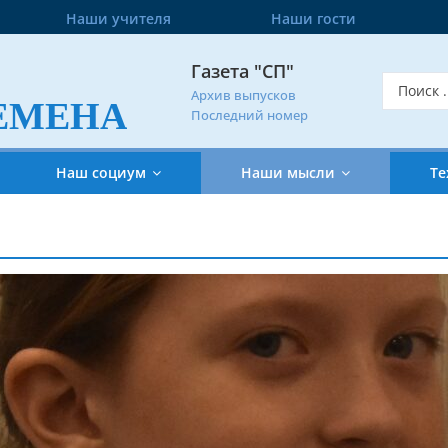
Наши учителя
Наши гости
Газета "СП"
Архив выпусков
ЕМЕНА
Последний номер
Наш социум
Наши мысли
Те