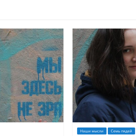
Наши мысли
Семь пядей