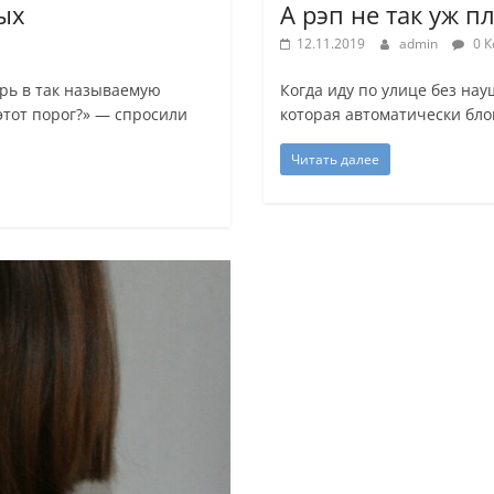
ых
А рэп не так уж п
12.11.2019
admin
0 К
рь в так называемую
Когда иду по улице без на
этот порог?» — спросили
которая автоматически бло
Читать далее