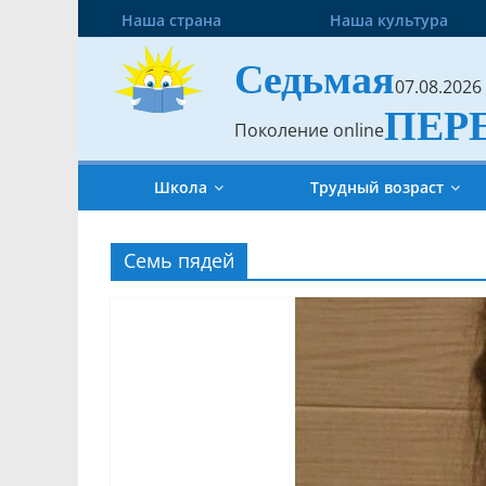
Наша страна
Наша культура
Седьмая
07.08.2026
ПЕР
Поколение online
Школа
Трудный возраст
Семь пядей