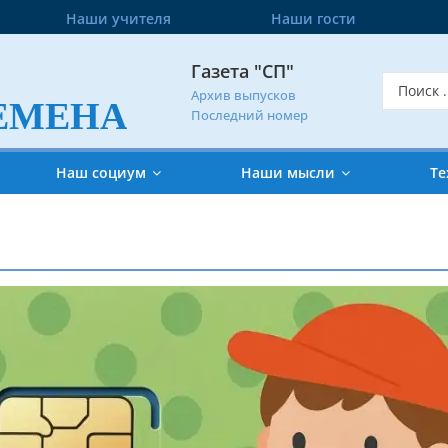
Наши учителя
Наши гости
Газета "СП"
Архив выпусков
ЕМЕНА
Последний номер
Наш социум
Наши мысли
Те