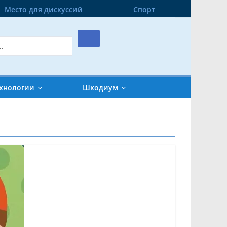
Место для дискуссий
Спорт
хнологии
Шкодиум