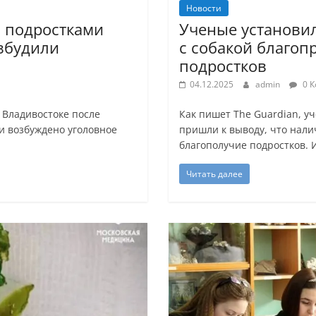
Новости
и подростками
Ученые установи
збудили
с собакой благоп
подростков
04.12.2025
admin
0 К
 Владивостоке после
Как пишет The Guardian, у
и возбуждено уголовное
пришли к выводу, что нали
благополучие подростков. 
Читать далее