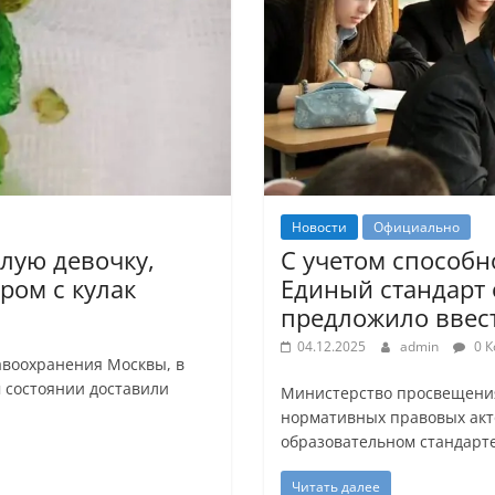
Новости
Официально
лую девочку,
С учетом способн
ром с кулак
Единый стандарт
предложило вве
04.12.2025
admin
0 К
авоохранения Москвы, в
 состоянии доставили
Министерство просвещения
нормативных правовых акт
образовательном стандарте
Читать далее