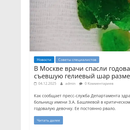
Новости
Советы специалистов
В Москве врачи спасли годова
съевшую гелиевый шар разме
04.12.2025
admin
0 Комментариев
Как сообщает пресс-служба Департамента здр
больницу имени З.А. Башляевой в критическом
годовалую девочку. Ее постоянно рвало.
Читать далее