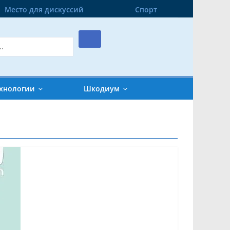
Место для дискуссий
Спорт
хнологии
Шкодиум