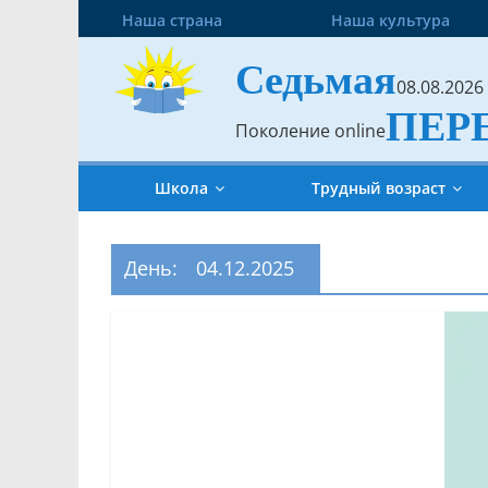
Наша страна
Наша культура
Седьмая
08.08.2026
ПЕР
Поколение online
Школа
Трудный возраст
День:
04.12.2025