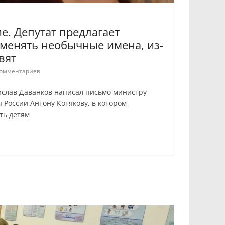
ие. Депутат предлагает
менять необычные имена, из-
вят
омментариев
ислав Даванков написал письмо министру
 России Антону Котякову, в котором
ть детям