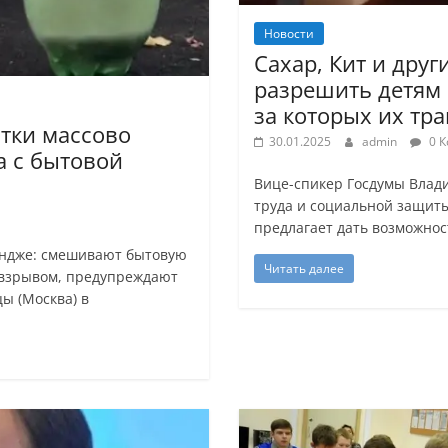
Новости
Cахар, Кит и друг
разрешить детям 
за которых их тра
тки массово
30.01.2025
admin
0 К
а с бытовой
Вице-спикер Госдумы Влад
труда и социальной защиты
предлагает дать возможнос
ендже: смешивают бытовую
Читать далее
 взрывом, предупреждают
ы (Москва) в