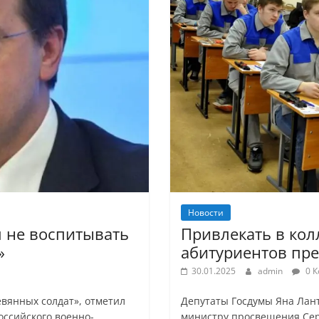
Новости
 не воспитывать
Привлекать в кол
»
абитуриентов пре
30.01.2025
admin
0 К
евянных солдат», отметил
Депутаты Госдумы Яна Лан
оссийского военно-
министру просвещения Сер