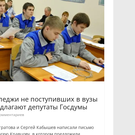
леджи не поступивших в вузы
длагают депутаты Госдумы
омментариев
тратова и Сергей Кабышев написали письмо
гею Кравцову, в котором предложили