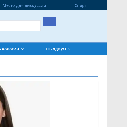
Место для дискуссий
Спорт
хнологии
Шкодиум