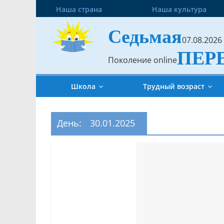
Наша страна
Наша культура
Седьмая
07.08.2026
ПЕР
Поколение online
Школа
Трудный возраст
День:
30.01.2025