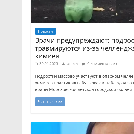
Новости
Врачи предупреждают: подрос
травмируются из-за челлендж
химией
30.01.2025
admin
0 Комментариев
Подростки массово участвуют в опасном челл
химию в пластиковых бутылках и наблюдая за
врачи Морозовской детской городской больниц
Читать далее