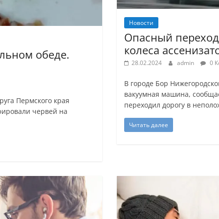
Новости
Опасный переход.
колеса ассенизат
льном обеде.
28.02.2024
admin
0 К
В городе Бор Нижегородско
вакуумная машина, сообща
руга Пермского края
переходил дорогу в неполо
фировали червей на
Читать далее