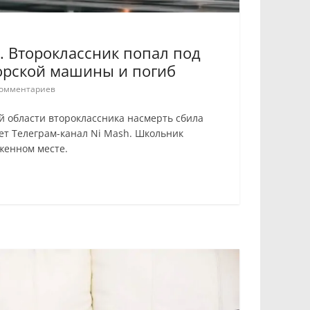
 Второклассник попал под
орской машины и погиб
омментариев
й области второклассника насмерть сбила
ет Телеграм-канал Ni Mash. Школьник
женном месте.