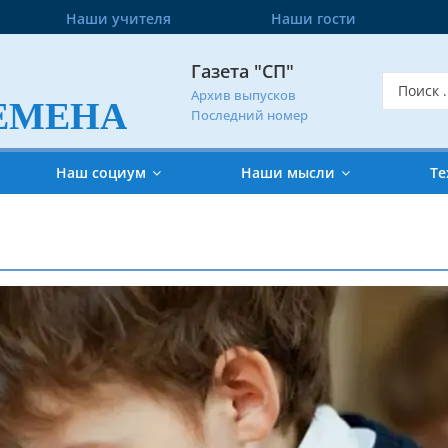
Наши учителя
Наши гости
Газета "СП"
Архив выпусков
ЕМЕНА
Последний номер
Наш социум
Наши мысли
Те