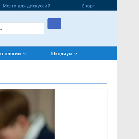
Место для дискуссий
Спорт
хнологии
Шкодиум