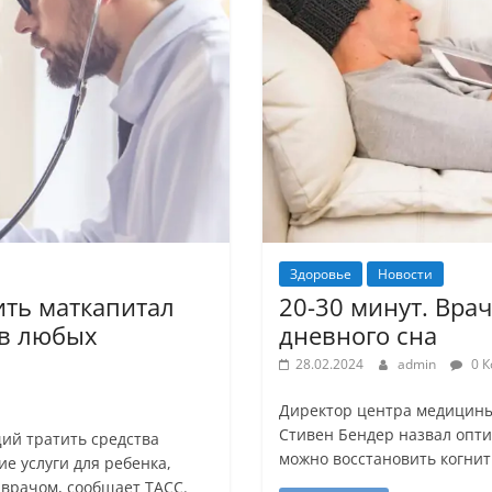
Здоровье
Новости
ить маткапитал
20-30 минут. Вра
 в любых
дневного сна
28.02.2024
admin
0 К
Директор центра медицины
Стивен Бендер назвал опти
ий тратить средства
можно восстановить когни
е услуги для ребенка,
 врачом, сообщает ТАСС.