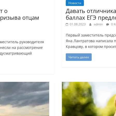
Новости
т о
Давать отличника
призыва отцам
баллах ЕГЭ предл
01.08.2023
admin
0 К
Первый заместитель предс
Яна Лантратова написала 
аместитель руководителя
Кравцову, в котором проси
несли на рассмотрение
редусматривающий
Читать далее