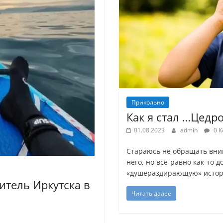
Прикольно
Как я стал …Цедр
01.08.2023
admin
0 К
Стараюсь не обращать вни
него, но все-равно как-то 
«душераздирающую» исто
итель Иркутска в
Читать далее