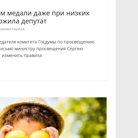
м медали даже при низких
ожила депутат
омментариев
едателя комитета Госдумы по просвещению
письмо министру просвещения Сергею
т изменить правила