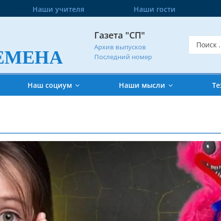
Наши учителя
Наши гости
Газета "СП"
Архив выпусков
ЕМЕНА
Последний номер
Наш социум
Наши мысли
Те