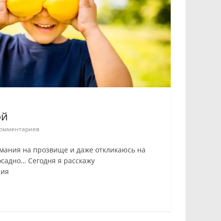
ой
омментариев
мания на прозвище и даже откликаюсь на
досадно… Сегодня я расскажу
рия