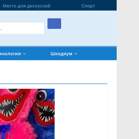
Место для дискуссий
Спорт
хнологии
Шкодиум